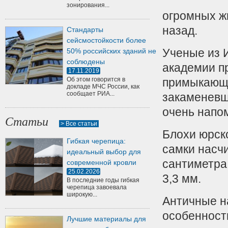
зонирования...
огромных ж
назад.
Стандарты
сейсмостойкости более
Ученые из 
50% российских зданий не
соблюдены
академии п
17.11.2019
Об этом говорится в
примыкающе
докладе МЧС России, как
сообщает РИА...
закаменевш
очень напо
Статьи
> Все статьи
Блохи юрск
Гибкая черепица:
самки насчи
идеальный выбор для
сантиметра
современной кровли
25.02.2026
3,3 мм.
В последние годы гибкая
черепица завоевала
широкую...
Античные н
особенност
Лучшие материалы для