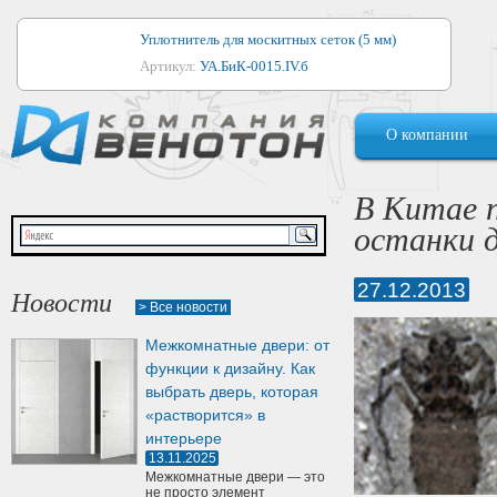
Уплотнитель для москитных сеток (5 мм)
Артикул:
УА.БиК-0015.IV.б
Уплотнитель для алюминиевых окон
О компании
Артикул:
1044
Уплотнитель для деревянных окон
В Китае 
Артикул:
УМ.БиК-0062.IV.б
останки д
Уплотнитель лоджиевый для (4, 5, 6 мм)
Артикул:
УА.БиК-0037.IV.б
27.12.2013
Новости
> Все новости
Уплотнитель для деревянных дверей
Межкомнатные двери: от
Артикул:
УК-10.4
функции к дизайну. Как
выбрать дверь, которая
«растворится» в
интерьере
13.11.2025
Межкомнатные двери — это
не просто элемент