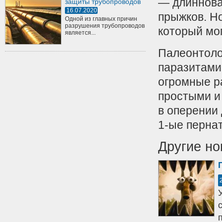
— длиннова
защиты трубопроводов
16.07.2020
прыжков. Н
Одной из главных причин
разрушения трубопроводов
который мо
является...
Палеонтолог
паразитами
огромные р
простыми и
в оперении 
1-ые перна
Другие но