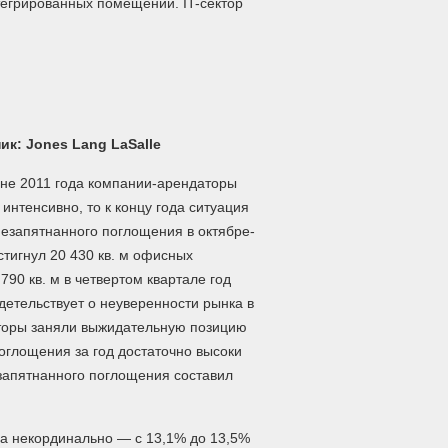
тегрированных помещений. IT-сектор
ик: Jones Lang LaSalle
ине 2011 года компании-арендаторы
 интенсивно, то к концу года ситуация
езапятнанного поглощения в октябре-
стигнул 20 430 кв. м офисных
790 кв. м в четвертом квартале год
детельствует о неуверенности рынка в
торы заняли выжидательную позицию
поглощения за год достаточно высоки
езапятнанного поглощения составил
ла некординально — с 13,1% до 13,5%