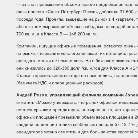
— за счет превышения объема нового предложения над н
фаза проекта «Санкт-Петербург Плаза» добавила 37 600 к
посреди года. Проекты, вышедшие на рынок в 4 квартале, 
абсолютном выражении объем свободных площадей остает
700 кв. м, а в Классе В — 148 200 кв. м.
Компании, ищущие офисные помещения, остаются очень ч
на рынке, что значительно ограничивает их потенциал рос
арендные ставки не поменялись. Но в баксовом эквивалент
они снизились до 320-390 долл./кв. м/год для Класса А и 24
Ставки в премиальном секторе не поменялись, остановивши
(без учета НДС и операционных расходов).
Андрей Розов, управляющий филиала компании
Jones
отметил: «Можно утверждать, что рынок офисной недвижим
остался «рынком арендатора», невзирая на то, что харак
офисных площадей превысили объем ввода площадей в 201
следили понижение толики свободных площадей с 19.7 %
арендаторов можно отметить и для большинства европейск