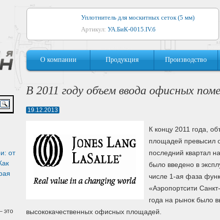
Уплотнитель для москитных сеток (5 мм)
Артикул:
УА.БиК-0015.IV.б
Уплотнитель для алюминиевых окон
О компании
Продукция
Производство
Артикул:
1044
Уплотнитель для деревянных окон
В 2011 году объем ввода офисных по
Артикул:
УМ.БиК-0062.IV.б
19.12.2013
Уплотнитель лоджиевый для (4, 5, 6 мм)
Артикул:
УА.БиК-0037.IV.б
К концу 2011 года, 
площадей превысил от
Уплотнитель для деревянных дверей
и: от
последний квартал на
Артикул:
УК-10.4
Как
было введено в экспл
рая
числе 1-ая фаза фун
«Аэропортсити Санкт-
года на рынок было в
 это
высококачественных офисных площадей.