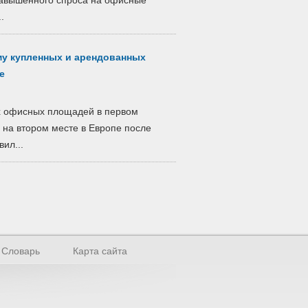
завышенного спроса на офисные
.
му купленных и арендованных
е
х офисных площадей в первом
 на втором месте в Европе после
ил...
Словарь
Карта сайта