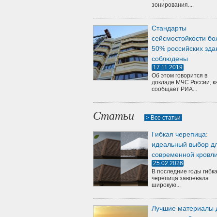
зонирования...
Стандарты
сейсмостойкости бо
50% российских зда
соблюдены
17.11.2019
Об этом говорится в
докладе МЧС России, к
сообщает РИА...
Статьи
> Все статьи
Гибкая черепица:
идеальный выбор д
современной кровл
25.02.2026
В последние годы гибк
черепица завоевала
широкую...
Лучшие материалы 