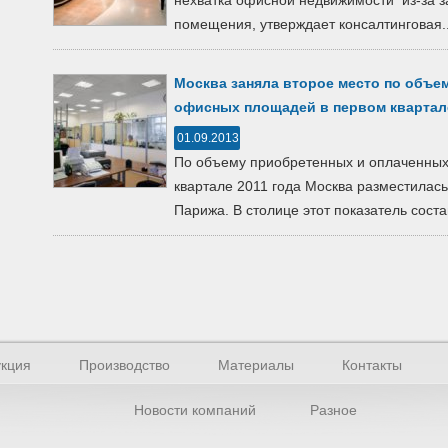
нехватка офисной недвижимости из-за 
помещения, утверждает консалтинговая..
Москва заняла второе место по объе
офисных площадей в первом квартал
01.09.2013
По объему приобретенных и оплаченны
квартале 2011 года Москва разместилась
Парижа. В столице этот показатель состав
кция
Производство
Материалы
Контакты
Новости компаний
Разное