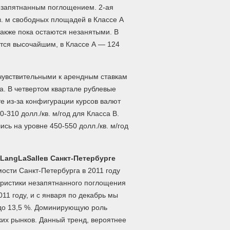
езапятнанным поглощением. 2-ая
в. м свободных площадей в Классе А
также пока остаются незанятыми. В
ся высочайшим, в Классе А — 124
увствительными к арендным ставкам
та. В четвертом квартале рублевые
е из-за конфигурации курсов валют
0-310 долл./кв. м/год для Класса В.
сь на уровне 450-550 долл./кв. м/год
Lang
LaSalle
в Санкт-Петербурге
ости Санкт-Петербурга в 2011 году
теристики незапятнанного поглощения
1 году, и с января по декабрь мы
 до 13,5 %. Доминирующую роль
их рынков. Данный тренд, вероятнее