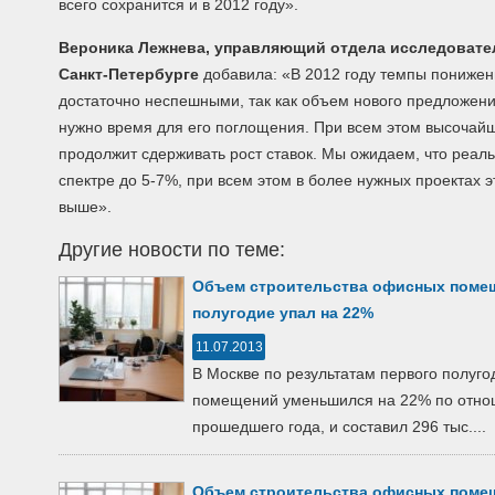
всего сохранится и в 2012 году».
Вероника Лежнева, управляющий отдела исследовател
Санкт-Петербурге
добавила: «В 2012 году темпы понижен
достаточно неспешными, так как объем нового предложени
нужно время для его поглощения. При всем этом высоча
продолжит сдерживать рост ставок. Мы ожидаем, что реаль
спектре до 5-7%, при всем этом в более нужных проектах э
выше».
Другие новости по теме:
Объем строительства офисных помещ
полугодие упал на 22%
11.07.2013
В Москве по результатам первого полуг
помещений уменьшился на 22% по отнош
прошедшего года, и составил 296 тыс....
Объем строительства офисных помещ