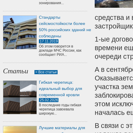
зонирования...
средства и 
Стандарты
сейсмостойкости более
застройщик
50% российских зданий не
соблюдены
1-ые догово
17.11.2019
времени ещ
Об этом говорится в
докладе МЧС России, как
сообщает РИА...
очереди ст
А в сентябр
Статьи
> Все статьи
Оказываетс
Гибкая черепица:
участка зе
идеальный выбор для
заблокирова
современной кровли
25.02.2026
этом исключ
В последние годы гибкая
черепица завоевала
началась ещ
широкую...
В связи с э
Лучшие материалы для