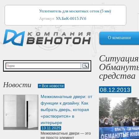
Уплотнитель для москитных сеток (5 мм)
Артикул:
УА.БиК-0015.IV.б
Уплотнитель для алюминиевых окон
О компании
Артикул:
1044
Уплотнитель для деревянных окон
Ситуация 
Артикул:
УМ.БиК-0062.IV.б
Обмануты
Уплотнитель лоджиевый для (4, 5, 6 мм)
средства
Артикул:
УА.БиК-0037.IV.б
Новости
> Все новости
08.12.2013
Уплотнитель для деревянных дверей
Межкомнатные двери: от
Артикул:
УК-10.4
функции к дизайну. Как
выбрать дверь, которая
«растворится» в
интерьере
13.11.2025
Межкомнатные двери — это
не просто элемент