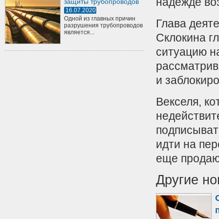
надежде воз
защиты трубопроводов
16.07.2020
Одной из главных причин
Глава деят
разрушения трубопроводов
является...
Склокина гл
ситуацию н
рассматрив
и заблокир
Векселя, к
недействит
подписывать
идти на пер
еще продаю
Другие но