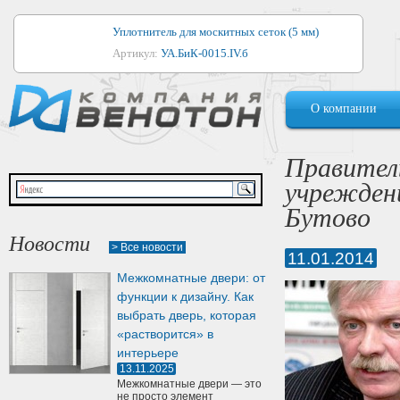
Уплотнитель для москитных сеток (5 мм)
Артикул:
УА.БиК-0015.IV.б
Уплотнитель для алюминиевых окон
О компании
Артикул:
1044
Уплотнитель для деревянных окон
Правител
Артикул:
УМ.БиК-0062.IV.б
учрежден
Уплотнитель лоджиевый для (4, 5, 6 мм)
Бутово
Артикул:
УА.БиК-0037.IV.б
Новости
> Все новости
11.01.2014
Уплотнитель для деревянных дверей
Межкомнатные двери: от
Артикул:
УК-10.4
функции к дизайну. Как
выбрать дверь, которая
«растворится» в
интерьере
13.11.2025
Межкомнатные двери — это
не просто элемент