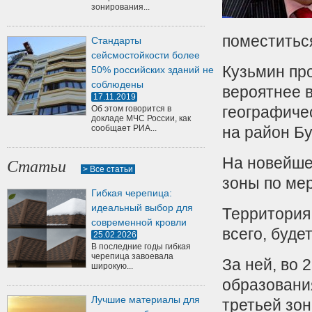
зонирования...
поместиться
Стандарты
сейсмостойкости более
Кузьмин пр
50% российских зданий не
соблюдены
вероятнее в
17.11.2019
географичес
Об этом говорится в
докладе МЧС России, как
сообщает РИА...
на район Бу
На новейше
Статьи
> Все статьи
зоны по ме
Гибкая черепица:
идеальный выбор для
Территория
современной кровли
всего, буде
25.02.2026
В последние годы гибкая
черепица завоевала
За ней, во 
широкую...
образовани
Лучшие материалы для
третьей зон