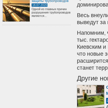
защиты трубопроводов
доминирова
16.07.2020
Одной из главных причин
разрушения трубопроводов
Весь внеули
является...
выведут за 
Напомним, 
тыс. гектар
Киевским и
что новые з
расширится
станет тер
Другие но