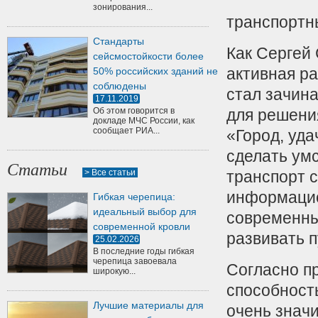
зонирования...
транспортн
Стандарты
Как Сергей
сейсмостойкости более
активная р
50% российских зданий не
соблюдены
стал зачин
17.11.2019
Об этом говорится в
для решени
докладе МЧС России, как
сообщает РИА...
«Город, уда
сделать ум
Статьи
> Все статьи
транспорт 
информацио
Гибкая черепица:
идеальный выбор для
современные
современной кровли
развивать 
25.02.2026
В последние годы гибкая
черепица завоевала
Согласно пр
широкую...
способность
Лучшие материалы для
очень значи