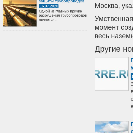
защиты трубопроводов
Москва, ук
16.07.2020
Одной из главных причин
разрушения трубопроводов
Умственная
является...
момент соз
весь назем
Другие но