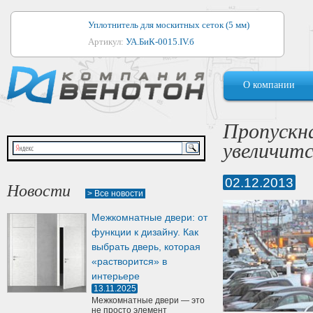
Уплотнитель для москитных сеток (5 мм)
Артикул:
УА.БиК-0015.IV.б
Уплотнитель для алюминиевых окон
О компании
Артикул:
1044
Уплотнитель для деревянных окон
Пропускн
Артикул:
УМ.БиК-0062.IV.б
увеличитс
Уплотнитель лоджиевый для (4, 5, 6 мм)
Артикул:
УА.БиК-0037.IV.б
02.12.2013
Новости
> Все новости
Уплотнитель для деревянных дверей
Межкомнатные двери: от
Артикул:
УК-10.4
функции к дизайну. Как
выбрать дверь, которая
«растворится» в
интерьере
13.11.2025
Межкомнатные двери — это
не просто элемент