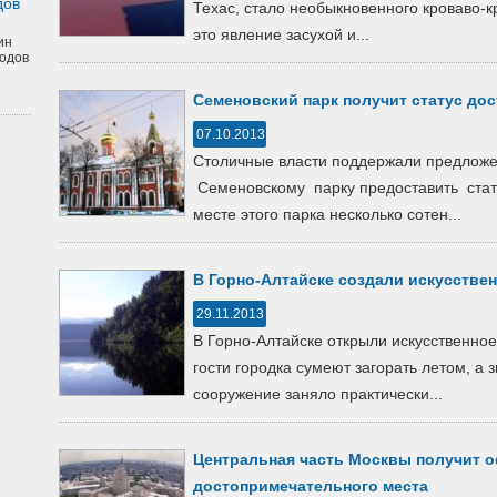
дов
Техас, стало необыкновенного кроваво-к
это явление засухой и...
ин
одов
Семеновский парк получит статус до
07.10.2013
Столичные власти поддержали предложен
Семеновскому парку предоставить стат
месте этого парка несколько сотен...
В Горно-Алтайске создали искусстве
29.11.2013
В Горно-Алтайске открыли искусственное
гости городка сумеют загорать летом, а з
сооружение заняло практически...
Центральная часть Москвы получит 
достопримечательного места