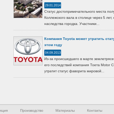
29.01.2014
Статус достопримечательного места пол
Коллежского вала в столице через 5 лет,
наследства городка. Участники...
Компания Toyota может утратить ста
этом году
04.09.2013
Из-за происшедшего в марте землетрясе
его последствий компания Тоета Motor Co
утратит статус фаворита мировой...
кция
Производство
Материалы
Контакты