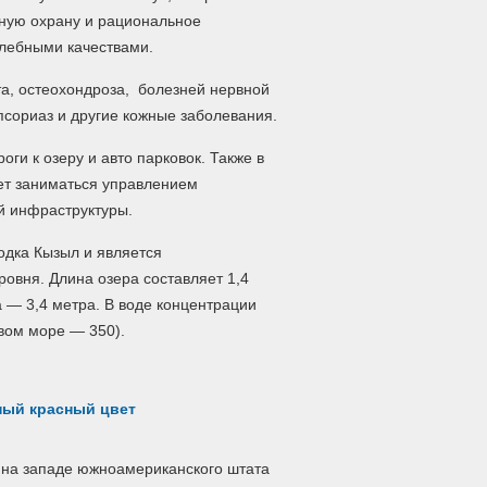
вную охрану и рациональное
елебными качествами.
та, остеохондроза, болезней нервной
псориаз и другие кожные заболевания.
ги к озеру и авто парковок. Также в
дет заниматься управлением
й инфраструктуры.
родка Кызыл и является
овня. Длина озера составляет 1,4
 — 3,4 метра. В воде концентрации
твом море — 350).
ный красный цвет
я на западе южноамериканского штата