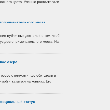
расного цвета. Ученые растолковали
стопримечательного места
ие публичных деятелей о том, чтоб
ус достопримечательного места. На
нное озеро
 озеро с пляжами, где обитатели и
имой - кататься на коньках. Его
официальный статус