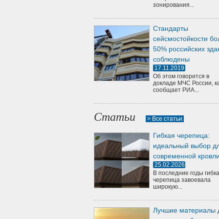
зонирования...
Стандарты
сейсмостойкости бо
50% российских зда
соблюдены
17.11.2019
Об этом говорится в
докладе МЧС России, к
сообщает РИА...
Статьи
> Все статьи
Гибкая черепица:
идеальный выбор д
современной кровл
25.02.2026
В последние годы гибк
черепица завоевала
широкую...
Лучшие материалы 