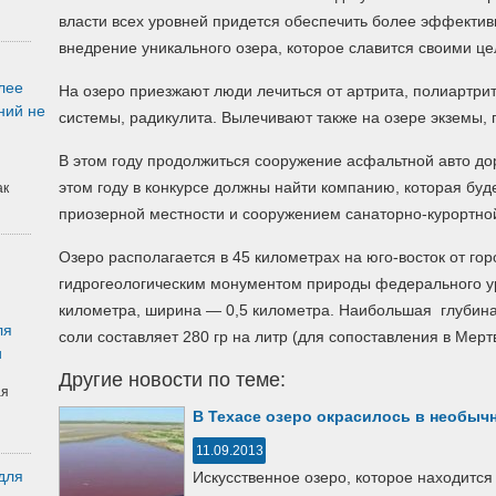
власти всех уровней придется обеспечить более эффекти
внедрение уникального озера, которое славится своими ц
лее
На озеро приезжают люди лечиться от артрита, полиартри
ний не
системы, радикулита. Вылечивают также на озере экземы, 
В этом году продолжиться сооружение асфальтной авто доро
этом году в конкурсе должны найти компанию, которая бу
ак
приозерной местности и сооружением санаторно-курортно
Озеро располагается в 45 километрах на юго-восток от го
гидрогеологическим монументом природы федерального ур
километра, ширина — 0,5 километра. Наибольшая глубина
ля
соли составляет 280 гр на литр (для сопоставления в Мер
и
Другие новости по теме:
ая
В Техасе озеро окрасилось в необыч
11.09.2013
для
Искусственное озеро, которое находитс