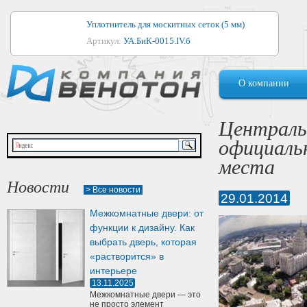
Уплотнитель для москитных сеток (5 мм)
Артикул:
УА.БиК-0015.IV.б
Уплотнитель для алюминиевых окон
О компании
Артикул:
1044
Уплотнитель для деревянных окон
Централь
Артикул:
УМ.БиК-0062.IV.б
официаль
Уплотнитель лоджиевый для (4, 5, 6 мм)
места
Артикул:
УА.БиК-0037.IV.б
Новости
> Все новости
29.01.2014
Уплотнитель для деревянных дверей
Межкомнатные двери: от
Артикул:
УК-10.4
функции к дизайну. Как
выбрать дверь, которая
«растворится» в
интерьере
13.11.2025
Межкомнатные двери — это
не просто элемент