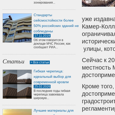
зонирования...
Стандарты
уже издавна
сейсмостойкости более
Камер-Колл
50% российских зданий не
соблюдены
ограничива
17.11.2019
историческ
Об этом говорится в
докладе МЧС России, как
сообщает РИА...
улицы, кот
Сейчас к 2
Статьи
> Все статьи
местность 
Гибкая черепица:
достоприме
идеальный выбор для
современной кровли
Кроме того,
25.02.2026
В последние годы гибкая
достоприме
черепица завоевала
широкую...
градострои
регламенти
Лучшие материалы для