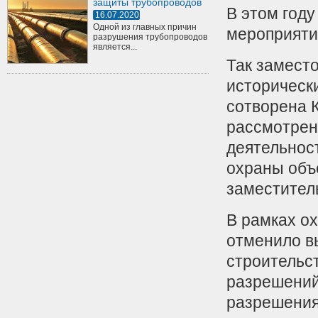
защиты трубопроводов
В этом год
16.07.2020
Одной из главных причин
мероприяти
разрушения трубопроводов
является...
Так замест
историческ
сотворена 
рассмотрен
деятельнос
охраны объе
заместител
В рамках о
отменило в
строительст
разрешений 
разрешения