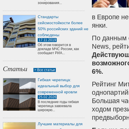
зонирования...
в Европе н
Стандарты
сейсмостойкости более
янки.
50% российских зданий не
соблюдены
По данным 
17.11.2019
News, рейт
Об этом говорится в
докладе МЧС России, как
сообщает РИА...
Действующ
возможного
Статьи
6%.
> Все статьи
Гибкая черепица:
Рейтинг Ми
идеальный выбор для
однопартий
современной кровли
25.02.2026
Большая ча
В последние годы гибкая
черепица завоевала
ходом през
широкую...
предвыборн
Лучшие материалы для