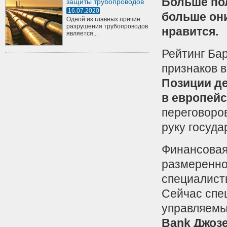
Больше по
защиты трубопроводов
16.07.2020
больше они
Одной из главных причин
разрушения трубопроводов
нравится.
является...
Рейтинг Ба
признаков 
Позиции де
в европейс
переговоров
руку госуд
Финансовая
размеренно
специалист
Сейчас спе
управляем
Bank Джоз