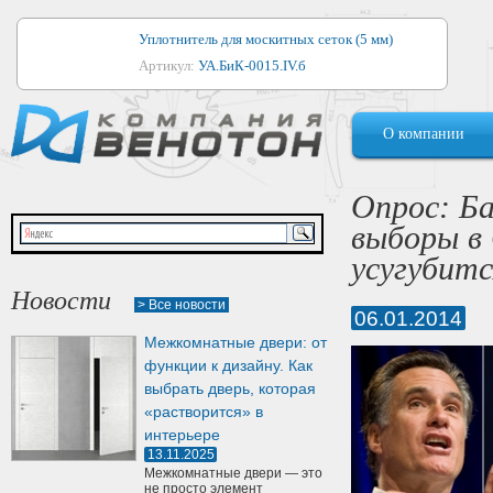
Уплотнитель для москитных сеток (5 мм)
Артикул:
УА.БиК-0015.IV.б
Уплотнитель для алюминиевых окон
О компании
Артикул:
1044
Уплотнитель для деревянных окон
Опрос: Б
Артикул:
УМ.БиК-0062.IV.б
выборы в 
Уплотнитель лоджиевый для (4, 5, 6 мм)
усугубитс
Артикул:
УА.БиК-0037.IV.б
Новости
> Все новости
06.01.2014
Уплотнитель для деревянных дверей
Межкомнатные двери: от
Артикул:
УК-10.4
функции к дизайну. Как
выбрать дверь, которая
«растворится» в
интерьере
13.11.2025
Межкомнатные двери — это
не просто элемент