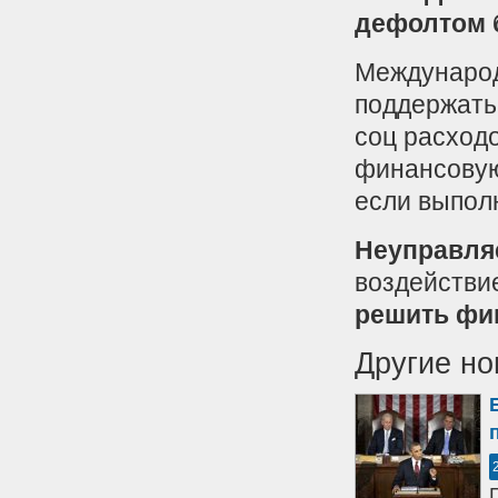
дефолтом 
Международ
поддержать
соц расходо
финансовую
если выпол
Неуправля
воздействи
решить фи
Другие но