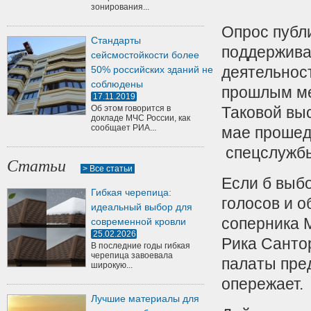
зонирования...
Опрос публ
Стандарты
поддержива
сейсмостойкости более
деятельнос
50% российских зданий не
соблюдены
прошлым ме
17.11.2019
Об этом говорится в
Таковой выс
докладе МЧС России, как
сообщает РИА...
мае прошед
спецслужбы
Статьи
> Все статьи
Если б выб
Гибкая черепица:
голосов и 
идеальный выбор для
соперника 
современной кровли
25.02.2026
Рика Санто
В последние годы гибкая
черепица завоевала
палаты пре
широкую...
опережает.
Лучшие материалы для