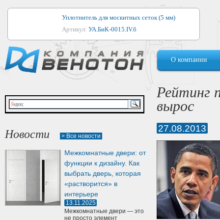
Уплотнитель для москитных сеток (5 мм)
Артикул:
УА.БиК-0015.IV.б
Уплотнитель для алюминиевых окон
О компании
Артикул:
1044
Уплотнитель для деревянных окон
Рейтинг 
Артикул:
УМ.БиК-0062.IV.б
вырос
Уплотнитель лоджиевый для (4, 5, 6 мм)
Артикул:
УА.БиК-0037.IV.б
27.08.2013
Новости
> Все новости
Уплотнитель для деревянных дверей
Межкомнатные двери: от
Артикул:
УК-10.4
функции к дизайну. Как
выбрать дверь, которая
«растворится» в
интерьере
13.11.2025
Межкомнатные двери — это
не просто элемент