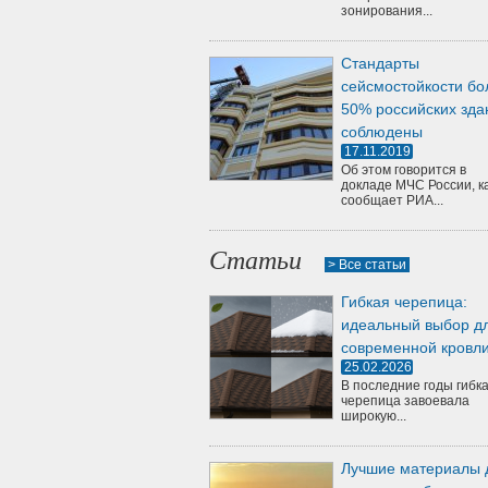
зонирования...
Стандарты
сейсмостойкости бо
50% российских зда
соблюдены
17.11.2019
Об этом говорится в
докладе МЧС России, к
сообщает РИА...
Статьи
> Все статьи
Гибкая черепица:
идеальный выбор д
современной кровл
25.02.2026
В последние годы гибк
черепица завоевала
широкую...
Лучшие материалы 