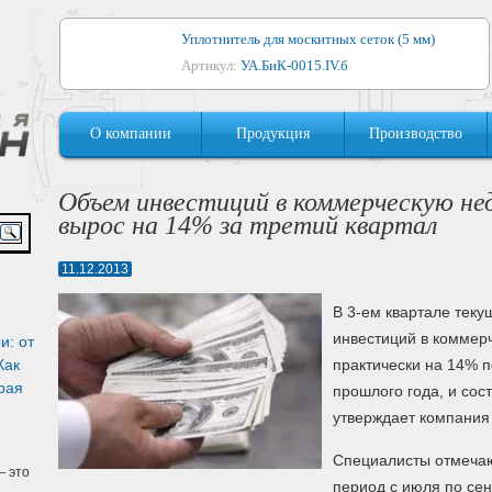
Уплотнитель для москитных сеток (5 мм)
Артикул:
УА.БиК-0015.IV.б
Уплотнитель для алюминиевых окон
О компании
Продукция
Производство
Артикул:
1044
Уплотнитель для деревянных окон
Объем инвестиций в коммерческую н
Артикул:
УМ.БиК-0062.IV.б
вырос на 14% за третий квартал
Уплотнитель лоджиевый для (4, 5, 6 мм)
11.12.2013
Артикул:
УА.БиК-0037.IV.б
В 3-ем квартале тек
Уплотнитель для деревянных дверей
инвестиций в коммер
и: от
Артикул:
УК-10.4
Как
практически на 14% 
рая
прошлого года, и сос
утверждает компания C
Специалисты отмечают
 это
период с июля по се