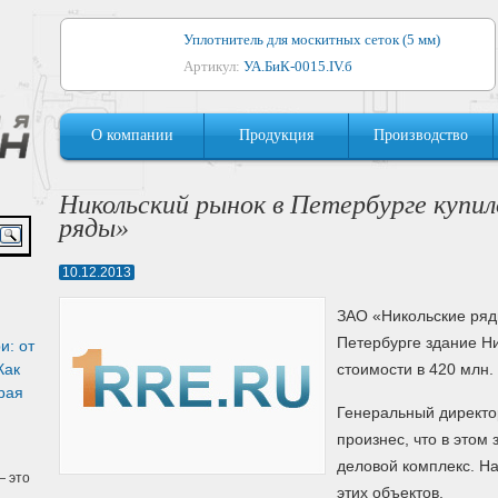
Уплотнитель для москитных сеток (5 мм)
Артикул:
УА.БиК-0015.IV.б
Уплотнитель для алюминиевых окон
О компании
Продукция
Производство
Артикул:
1044
Уплотнитель для деревянных окон
Никольский рынок в Петербурге купи
Артикул:
УМ.БиК-0062.IV.б
ряды»
Уплотнитель лоджиевый для (4, 5, 6 мм)
10.12.2013
Артикул:
УА.БиК-0037.IV.б
ЗАО «Никольские ряд
Уплотнитель для деревянных дверей
Петербурге здание Ни
и: от
Артикул:
УК-10.4
Как
стоимости в 420 млн.
рая
Генеральный директ
произнес, что в этом
деловой комплекс. На
 это
этих объектов.