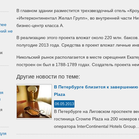
В главном здании разместится трехзвездочный отель «Кро
«Интерконтинентал Желал Групп», во внутренней части Ни
лее
бизнес-центр класса А.
ний не
В реализацию этого проекта вложат около 220 млн. баксов.
полугодие 2013 года. Средства в проект вложат личные и
ак
Никольский рынок располагается в месте скрещения Екате
построен он был в 1788-1789 годах. Создатель проекта неи
Другие новости по теме:
В Петербурге близится к завершению
ля
Plaza
и
06.05.2013
ая
В Петербурге на Лиговском проспекте в
гостиница Crowne Plaza на 200 номеров
оператора InterContinental Hotels Group...
для