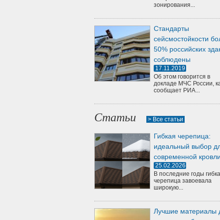
зонирования...
Стандарты
сейсмостойкости бо
50% российских зда
соблюдены
17.11.2019
Об этом говорится в
докладе МЧС России, к
сообщает РИА...
Статьи
> Все статьи
Гибкая черепица:
идеальный выбор д
современной кровл
25.02.2026
В последние годы гибк
черепица завоевала
широкую...
Лучшие материалы 