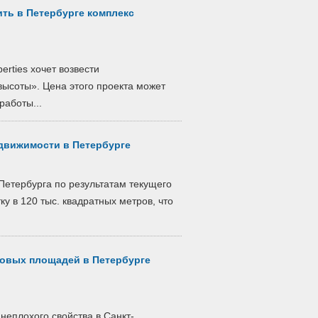
ить в Петербурге комплекс
rties хочет возвести
ысоты». Цена этого проекта может
работы...
движимости в Петербурге
етербурга по результатам текущего
у в 120 тыс. квадратных метров, что
говых площадей в Петербурге
еплохого свойства в Санкт-