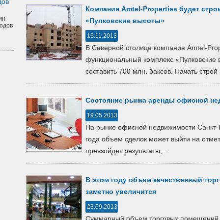
дов
Компания Amtel-Properties будет стро
ин
«Пулковские высоты»
одов
15.11.2013
В Северной столице компания Amtel-Prope
функциональный комплекс «Пулковские в
составить 700 млн. баксов. Начать строй 
Состояние рынка аренды офисной не
19.05.2013
На рынке офисной недвижимости Санкт-П
года объем сделок может выйти на отметк
превзойдет результаты,...
В этом году объем качественный тор
заметно увеличится
23.09.2013
Суммарный объем торговых помещений н