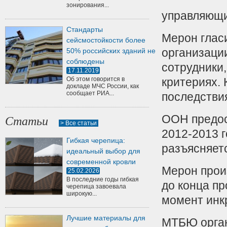
зонирования...
управляющи
Стандарты
Мерон гласи
сейсмостойкости более
организаци
50% российских зданий не
соблюдены
сотрудники,
17.11.2019
Об этом говорится в
критериях.
докладе МЧС России, как
сообщает РИА...
последстви
ООН предос
Статьи
> Все статьи
2012-2013 
Гибкая черепица:
разъясняетс
идеальный выбор для
современной кровли
Мерон произ
25.02.2026
В последние годы гибкая
до конца п
черепица завоевала
широкую...
момент инк
Лучшие материалы для
МТБЮ орган