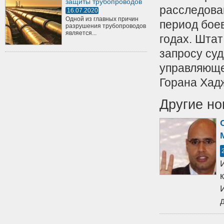
защиты трубопроводов
расследова
16.07.2020
Одной из главных причин
период бое
разрушения трубопроводов
является...
годах. Штат
запросу су
управляюще
Горана Хад
Другие но