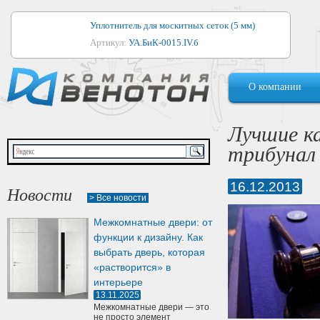
Уплотнитель для москитных сеток (5 мм)
Артикул:
УА.БиК-0015.IV.б
Уплотнитель для алюминиевых окон
О компании
Артикул:
1044
Уплотнитель для деревянных окон
Лучшие к
Артикул:
УМ.БиК-0062.IV.б
трибунал
Уплотнитель лоджиевый для (4, 5, 6 мм)
Артикул:
УА.БиК-0037.IV.б
16.12.2013
Новости
> Все новости
Уплотнитель для деревянных дверей
Межкомнатные двери: от
Артикул:
УК-10.4
функции к дизайну. Как
выбрать дверь, которая
«растворится» в
интерьере
13.11.2025
Межкомнатные двери — это
не просто элемент