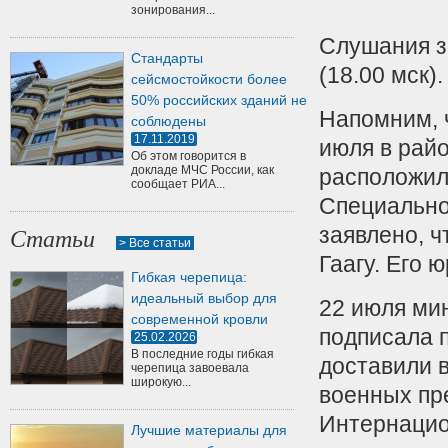
зонирования...
Слушания з
Стандарты
(18.00 мск).
сейсмостойкости более
50% российских зданий не
Напомним, 
соблюдены
17.11.2019
июля в райо
Об этом говорится в
докладе МЧС России, как
расположил
сообщает РИА...
Специальног
заявлено, ч
Статьи
> Все статьи
Гаагу. Его 
Гибкая черепица:
идеальный выбор для
22 июля ми
современной кровли
подписала 
25.02.2026
В последние годы гибкая
доставили в
черепица завоевала
широкую...
военных пр
Интернацио
Лучшие материалы для