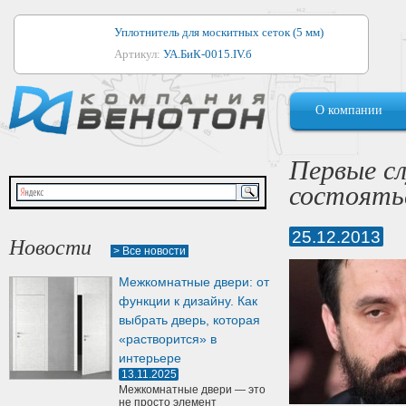
Уплотнитель для москитных сеток (5 мм)
Артикул:
УА.БиК-0015.IV.б
Уплотнитель для алюминиевых окон
О компании
Артикул:
1044
Уплотнитель для деревянных окон
Первые с
Артикул:
УМ.БиК-0062.IV.б
состоятьс
Уплотнитель лоджиевый для (4, 5, 6 мм)
Артикул:
УА.БиК-0037.IV.б
25.12.2013
Новости
> Все новости
Уплотнитель для деревянных дверей
Межкомнатные двери: от
Артикул:
УК-10.4
функции к дизайну. Как
выбрать дверь, которая
«растворится» в
интерьере
13.11.2025
Межкомнатные двери — это
не просто элемент