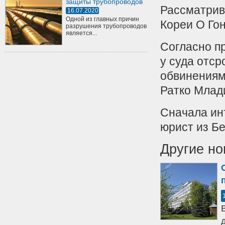
защиты трубопроводов
Рассматрив
16.07.2020
Одной из главных причин
Кореи О Гон
разрушения трубопроводов
является...
Согласно п
у суда отср
обвинениям
Ратко Млад
Сначала ин
юрист из Б
Другие но