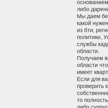
основанием
либо дарен
Мы даем бе
какой нужен
из бти, ре
политики, 
службы кад
области.
Получаем в
области что
имеет квар
Если для ва
проверить 
собственник
то полност
либо супруг