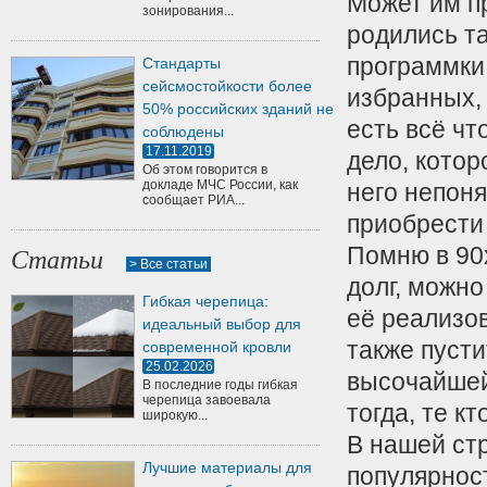
Может им п
зонирования...
родились та
программки
Стандарты
сейсмостойкости более
избранных,
50% российских зданий не
есть всё чт
соблюдены
17.11.2019
дело, котор
Об этом говорится в
докладе МЧС России, как
него непоня
сообщает РИА...
приобрести 
Помню в 90х
Статьи
> Все статьи
долг, можно
Гибкая черепица:
её реализов
идеальный выбор для
также пусти
современной кровли
25.02.2026
высочайшей
В последние годы гибкая
черепица завоевала
тогда, те к
широкую...
В нашей ст
Лучшие материалы для
популярност