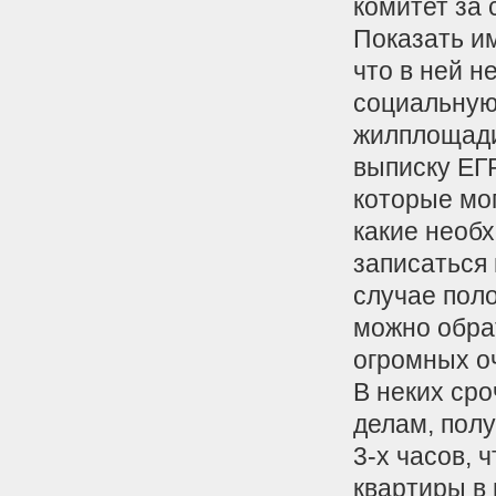
комитет за 
Показать им
что в ней 
социальную
жилплощади 
выписку ЕГ
которые мог
какие необ
записаться 
случае пол
можно обрат
огромных о
В неких ср
делам, пол
3-х часов, 
квартиры в 