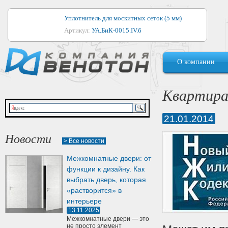
Уплотнитель для москитных сеток (5 мм)
Артикул:
УА.БиК-0015.IV.б
Уплотнитель для алюминиевых окон
О компании
Артикул:
1044
Уплотнитель для деревянных окон
Квартира
Артикул:
УМ.БиК-0062.IV.б
21.01.2014
Уплотнитель лоджиевый для (4, 5, 6 мм)
Артикул:
УА.БиК-0037.IV.б
Новости
> Все новости
Уплотнитель для деревянных дверей
Межкомнатные двери: от
Артикул:
УК-10.4
функции к дизайну. Как
выбрать дверь, которая
«растворится» в
интерьере
13.11.2025
Межкомнатные двери — это
не просто элемент