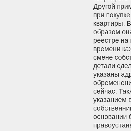
Другой прим
при покупк
квартиры. В
образом он
реестре на
времени ка
смене собс
детали сдел
указаны ад
обременени
сейчас. Та
указанием в
собственни
основании 
правоустан