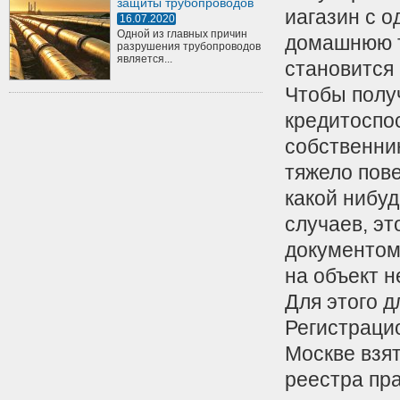
защиты трубопроводов
иагазин с о
16.07.2020
Одной из главных причин
домашнюю т
разрушения трубопроводов
является...
становится
Чтобы получ
кредитоспос
собственни
тяжело пове
какой нибу
случаев, э
документом
на объект 
Для этого 
Регистраци
Москве взя
реестра пра