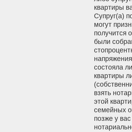
квартиры ва
Супруг(а) п
могут призн
получится 
были собра
стопроцентн
напряжения
состояла ли
квартиры л
(собственни
взять нотар
этой кварти
семейных о
позже у вас
нотариальн