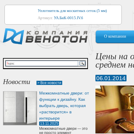
Уплотнитель для москитных сеток (5 мм)
Артикул:
УА.БиК-0015.IV.б
Уплотнитель для алюминиевых окон
О компании
Артикул:
1044
Уплотнитель для деревянных окон
Цены на о
Артикул:
УМ.БиК-0062.IV.б
среднем 
Уплотнитель лоджиевый для (4, 5, 6 мм)
Артикул:
УА.БиК-0037.IV.б
06.01.2014
Новости
> Все новости
Уплотнитель для деревянных дверей
Межкомнатные двери: от
Артикул:
УК-10.4
функции к дизайну. Как
выбрать дверь, которая
«растворится» в
интерьере
13.11.2025
Межкомнатные двери — это
не просто элемент