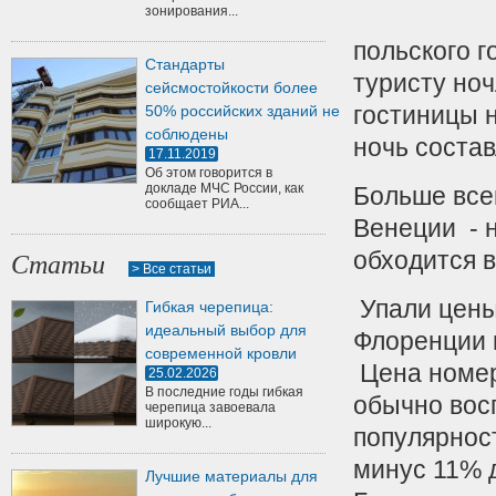
зонирования...
польского 
Стандарты
туристу ноч
сейсмостойкости более
гостиницы 
50% российских зданий не
соблюдены
ночь состав
17.11.2019
Об этом говорится в
докладе МЧС России, как
Больше все
сообщает РИА...
Венеции - 
обходится в
Статьи
> Все статьи
Упали цены 
Гибкая черепица:
идеальный выбор для
Флоренции 
современной кровли
Цена номер
25.02.2026
В последние годы гибкая
обычно вос
черепица завоевала
широкую...
популярнос
минус 11% д
Лучшие материалы для