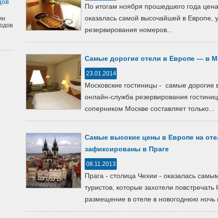
дов
По итогам ноября прошедшего года цена
оказалась самой высочайшей в Европе, 
ин
одов
резервирования номеров...
Самые дорогие отели в Европе — в М
23.01.2014
Московские гостиницы - самые дорогие 
онлайн-служба резервирования гостиниц 
соперником Москве составляет только...
Самые высокие цены в Европе на от
зафиксированы в Праге
08.11.2013
Прага - столица Чехии - оказалась самы
туристов, которые захотели повстречать 
размещение в отеле в новогоднюю ночь в