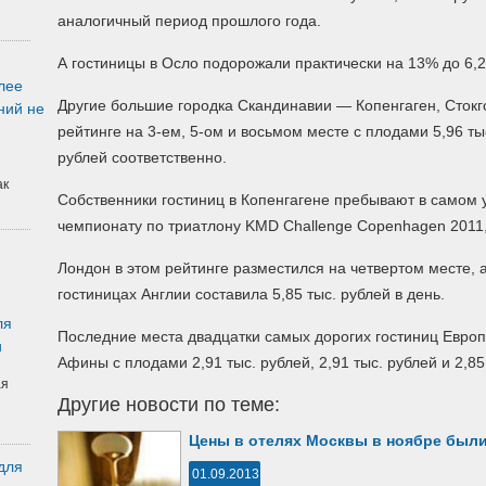
аналогичный период прошлого года.
А гостиницы в Осло подорожали практически на 13% до 6,2
лее
Другие большие городка Скандинавии — Копенгаген, Стокг
ний не
рейтинге на 3-ем, 5-ом и восьмом месте с плодами 5,96 тыс
рублей соответственно.
ак
Собственники гостиниц в Копенгагене пребывают в самом
чемпионату по триатлону KMD Challenge Copenhagen 2011, 
Лондон в этом рейтинге разместился на четвертом месте, 
гостиницах Англии составила 5,85 тыс. рублей в день.
ля
Последние места двадцатки самых дорогих гостиниц Европ
и
Афины с плодами 2,91 тыс. рублей, 2,91 тыс. рублей и 2,85
ая
Другие новости по теме:
Цены в отелях Москвы в ноябре был
для
01.09.2013