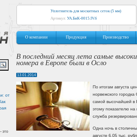
Уплотнитель для москитных сеток (5 мм)
Артикул:
УА.БиК-0015.IV.б
Уплотнитель для алюминиевых окон
О компании
Продукция
Производство
Артикул:
1044
Уплотнитель для деревянных окон
В последний месяц лета самые высок
Артикул:
УМ.БиК-0062.IV.б
номера в Европе были в Осло
Уплотнитель лоджиевый для (4, 5, 6 мм)
13.01.2014
Артикул:
УА.БиК-0037.IV.б
По итогам августа це
Уплотнитель для деревянных дверей
норвежского городка 
и: от
Артикул:
УК-10.4
Как
самой высочайшей в 
рая
этому показателю на 
служба резервирования
Одна ночь в столичны
 это
августе 6,05 тыс. руб