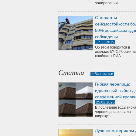
зонирования...
Стандарты
сейсмостойкости бо
50% российских зда
соблюдены
17.11.2019
Об этом говорится в
докладе МЧС России, к
сообщает РИА...
Статьи
> Все статьи
Гибкая черепица:
идеальный выбор д
современной кровл
25.02.2026
В последние годы гибк
черепица завоевала
широкую...
Лучшие материалы 