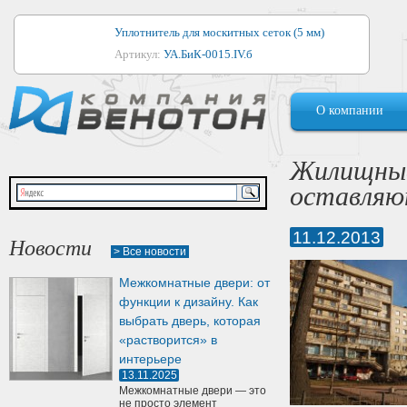
Уплотнитель для москитных сеток (5 мм)
Артикул:
УА.БиК-0015.IV.б
Уплотнитель для алюминиевых окон
О компании
Артикул:
1044
Уплотнитель для деревянных окон
Жилищные
Артикул:
УМ.БиК-0062.IV.б
оставляю
Уплотнитель лоджиевый для (4, 5, 6 мм)
Артикул:
УА.БиК-0037.IV.б
11.12.2013
Новости
> Все новости
Уплотнитель для деревянных дверей
Межкомнатные двери: от
Артикул:
УК-10.4
функции к дизайну. Как
выбрать дверь, которая
«растворится» в
интерьере
13.11.2025
Межкомнатные двери — это
не просто элемент