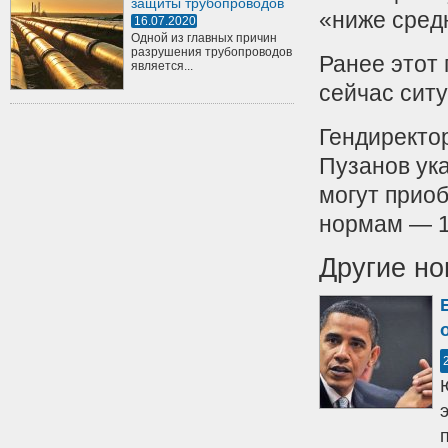
защиты трубопроводов
«ниже средн
16.07.2020
Одной из главных причин
разрушения трубопроводов
Ранее этот
является...
сейчас ситу
Гендиректо
Пузанов ука
могут приоб
нормам — 1
Другие но