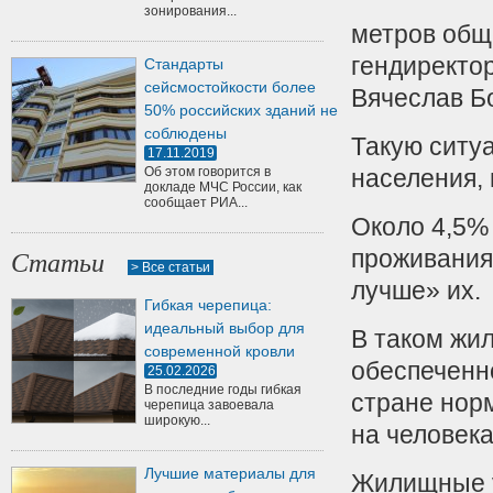
зонирования...
метров общ
гендиректо
Стандарты
сейсмостойкости более
Вячеслав Б
50% российских зданий не
соблюдены
Такую ситу
17.11.2019
Об этом говорится в
населения, 
докладе МЧС России, как
сообщает РИА...
Около 4,5%
проживания
Статьи
> Все статьи
лучше» их.
Гибкая черепица:
идеальный выбор для
В таком жи
современной кровли
обеспеченн
25.02.2026
В последние годы гибкая
стране нор
черепица завоевала
широкую...
на человека
Лучшие материалы для
Жилищные у