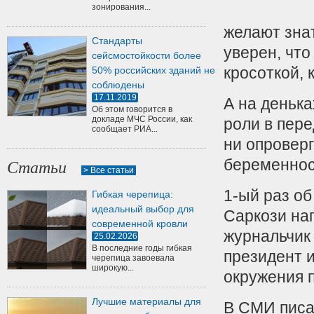
зонирования...
желают зна
Стандарты
уверен, что
сейсмостойкости более
кросоткой, 
50% российских зданий не
соблюдены
17.11.2019
А на денька
Об этом говорится в
докладе МЧС России, как
роли в пере
сообщает РИА...
ни опровер
беременнос
Статьи
> Все статьи
1-ый раз о
Гибкая черепица:
идеальный выбор для
Саркози на
современной кровли
журнальчик 
25.02.2026
В последние годы гибкая
президент и
черепица завоевала
широкую...
окружения п
Лучшие материалы для
В СМИ писал