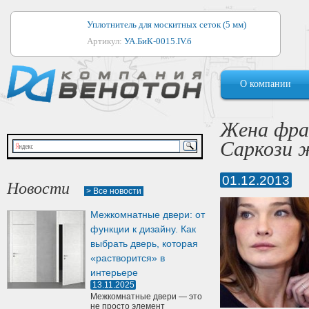
Уплотнитель для москитных сеток (5 мм)
Артикул:
УА.БиК-0015.IV.б
Уплотнитель для алюминиевых окон
О компании
Артикул:
1044
Уплотнитель для деревянных окон
Жена фра
Артикул:
УМ.БиК-0062.IV.б
Саркози 
Уплотнитель лоджиевый для (4, 5, 6 мм)
Артикул:
УА.БиК-0037.IV.б
01.12.2013
Новости
> Все новости
Уплотнитель для деревянных дверей
Межкомнатные двери: от
Артикул:
УК-10.4
функции к дизайну. Как
выбрать дверь, которая
«растворится» в
интерьере
13.11.2025
Межкомнатные двери — это
не просто элемент