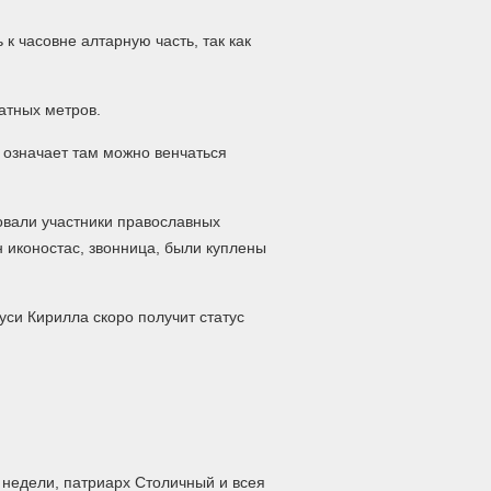
 к часовне алтарную часть, так как
атных метров.
а означает там можно венчаться
овали участники православных
н иконостас, звонница, были куплены
уси Кирилла скоро получит статус
 недели, патриарх Столичный и всея