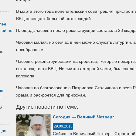
В марте этого года попечительский совет решил пристроить
ВВЦ посещает большой поток людей.
лее
ний не
Площадь часовни после реконструкции составила 28 квадр
Часовня малая, но сейчас в ней можно служить литургии, 
новобрачным.
ак
Часовню реконструировали на средства, которые пожертв
выставок, гости ВВЦ. Не считая алтарной части, был сдела
колокола.
Часовня по благословению Патриарха Столичного и всея Р
ля
храма и раскроется для прихожан.
и
Другие новости по теме:
ая
Сегодня — Великий Четверг
29.09.2013
для
Сейчас, в Величавый Четверг Страстной