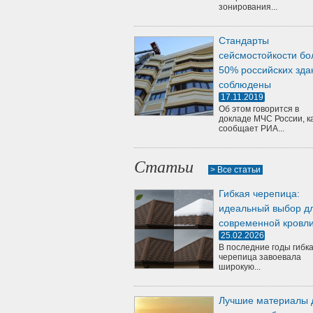
зонирования...
Стандарты
сейсмостойкости бо
50% российских зда
соблюдены
17.11.2019
Об этом говорится в
докладе МЧС России, к
сообщает РИА...
Статьи
> Все статьи
Гибкая черепица:
идеальный выбор д
современной кровл
25.02.2026
В последние годы гибк
черепица завоевала
широкую...
Лучшие материалы 