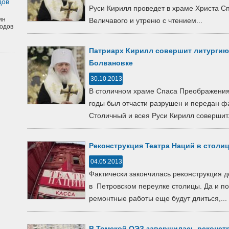
дов
Руси Кирилл проведет в храме Христа С
ин
Величавого и утреню с чтением...
одов
Патриарх Кирилл совершит литургию
Болвановке
30.10.2013
В столичном храме Спаса Преображения 
годы был отчасти разрушен и передан ф
Столичный и всея Руси Кирилл совершит.
Реконструкция Театра Наций в столи
04.05.2013
Фактически закончилась реконструкция 
в Петровском переулке столицы. Да и п
ремонтные работы еще будут длиться,...
В Томской ОЭЗ завершилась реконст