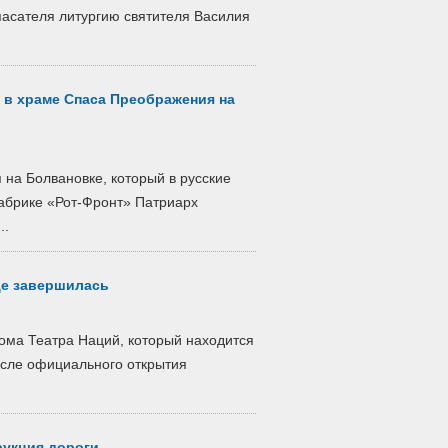
пасателя литургию святителя Василия
 в храме Спаса Преображения на
на Болвановке, который в русские
абрике «Рот-Фронт» Патриарх
..
це завершилась
дома Театра Наций, который находится
осле официального открытия
рукция дороги