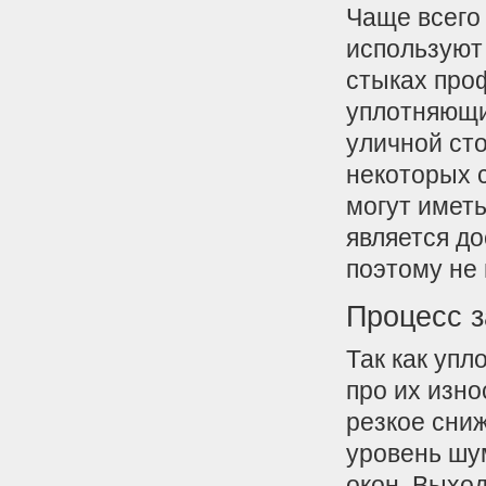
Чаще всего
используют 
стыках про
уплотняющи
уличной ст
некоторых 
могут иметь
является до
поэтому не
Процесс 
Так как упл
про их изно
резкое сни
уровень шум
окон. Выход