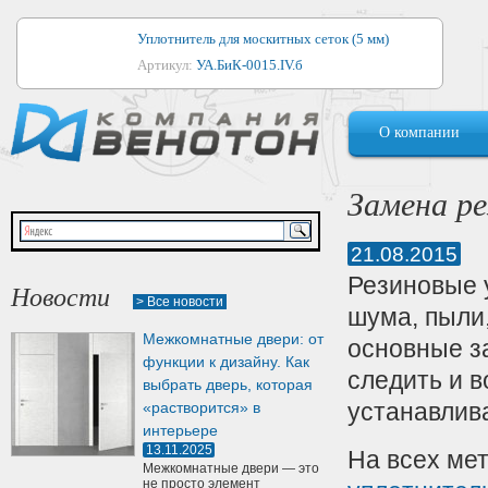
Уплотнитель для москитных сеток (5 мм)
Артикул:
УА.БиК-0015.IV.б
Уплотнитель для алюминиевых окон
О компании
Артикул:
1044
Уплотнитель для деревянных окон
Замена р
Артикул:
УМ.БиК-0062.IV.б
21.08.2015
Уплотнитель лоджиевый для (4, 5, 6 мм)
Резиновые 
Артикул:
УА.БиК-0037.IV.б
Новости
> Все новости
шума, пыли,
Уплотнитель для деревянных дверей
Межкомнатные двери: от
основные з
Артикул:
УК-10.4
функции к дизайну. Как
следить и 
выбрать дверь, которая
устанавлив
«растворится» в
интерьере
13.11.2025
На всех ме
Межкомнатные двери — это
не просто элемент