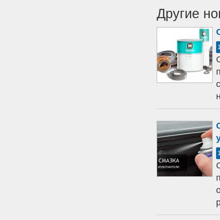
Другие но
н