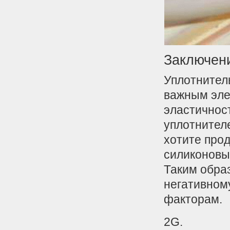
Заключен
Уплотнител
важным эле
эластичност
уплотнител
хотите прод
силиконовым
Таким обра
негативном
факторам.
2G.