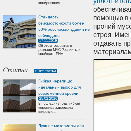
уплотнител
зонирования...
обеспечиваю
помощью в 
Стандарты
сейсмостойкости более
прочий мус
50% российских зданий не
строя. Име
соблюдены
17.11.2019
отдавать п
Об этом говорится в
докладе МЧС России, как
материалам
сообщает РИА...
Статьи
> Все статьи
Гибкая черепица:
идеальный выбор для
современной кровли
25.02.2026
В последние годы гибкая
черепица завоевала
широкую...
Лучшие материалы для