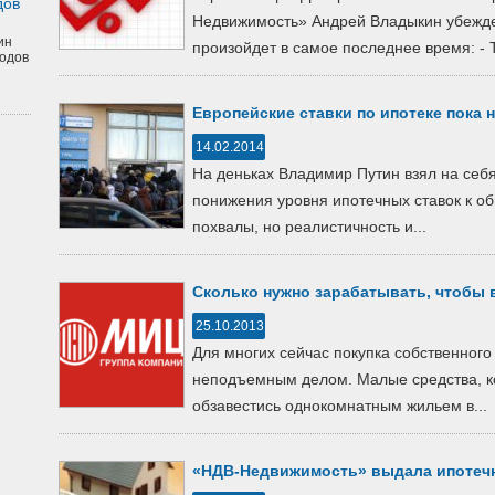
дов
Недвижимость» Андрей Владыкин убежден
ин
произойдет в самое последнее время: - То
одов
Европейские ставки по ипотеке пока 
14.02.2014
На деньках Владимир Путин взял на себ
понижения уровня ипотечных ставок к о
похвалы, но реалистичность и...
Сколько нужно зарабатывать, чтобы 
25.10.2013
Для многих сейчас покупка собственног
неподъемным делом. Малые средства, к
обзавестись однокомнатным жильем в...
«НДВ-Недвижимость» выдала ипотечн