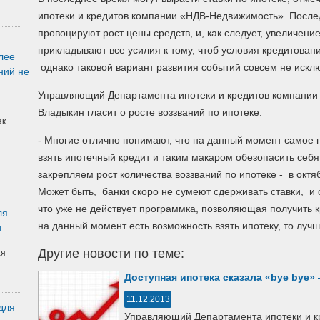
ипотеки и кредитов компании «НДВ-Недвижимость».
Послед
провоцируют рост цены средств, и, как следует, увеличени
прикладывают все усилия к тому, чтоб условия кредитован
лее
однако таковой вариант развития событий совсем не искл
ний не
Управляющий Департамента ипотеки и кредитов компани
Владыкин гласит о росте воззваний по ипотеке:
ак
- Многие отлично понимают, что на данный момент самое 
взять ипотечный кредит и таким макаром обезопасить себя
закрепляем рост количества воззваний по ипотеке - в октя
Может быть, банки скоро не сумеют сдерживать ставки, и о
что уже не действует программка, позволяющая получить к
ля
на данный момент есть возможность взять ипотеку, то луч
и
Другие новости по теме:
ая
Доступная ипотека сказала «bye bye»
11.12.2013
для
Управляющий Департамента ипотеки и к