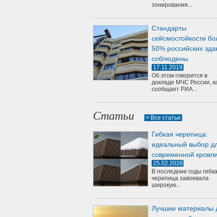
зонирования...
Стандарты
сейсмостойкости бо
50% российских зда
соблюдены
17.11.2019
Об этом говорится в
докладе МЧС России, к
сообщает РИА...
Статьи
> Все статьи
Гибкая черепица:
идеальный выбор д
современной кровл
25.02.2026
В последние годы гибк
черепица завоевала
широкую...
Лучшие материалы 