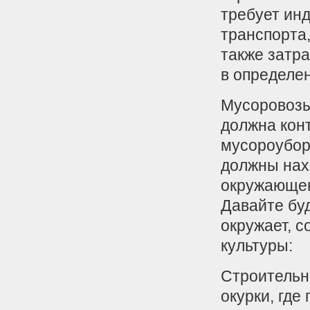
требует ин
транспорта
также затра
в определе
Мусоровозы
должна кон
мусороуборо
должны нахо
окружающею 
Давайте буд
окружает, 
культуры:
Строительн
окурки, где