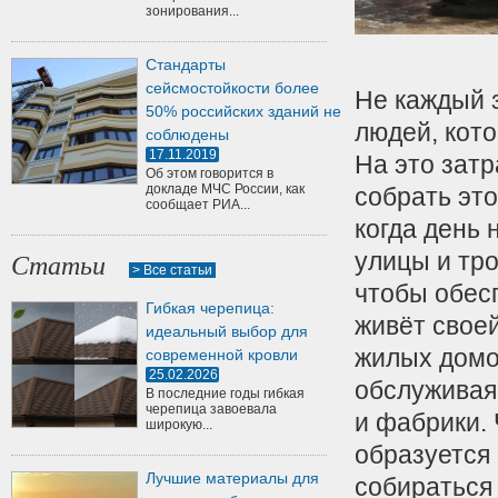
зонирования...
Стандарты
сейсмостойкости более
Не каждый з
50% российских зданий не
людей, кот
соблюдены
17.11.2019
На это затр
Об этом говорится в
докладе МЧС России, как
собрать это
сообщает РИА...
когда день 
улицы и тро
Статьи
> Все статьи
чтобы обес
Гибкая черепица:
живёт свое
идеальный выбор для
жилых домов
современной кровли
25.02.2026
обслуживая
В последние годы гибкая
черепица завоевала
и фабрики.
широкую...
образуется
Лучшие материалы для
собираться 