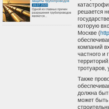
защиты трубопроводов
катастрофи
16.07.2020
Одной из главных причин
решается не
разрушения трубопроводов
является...
государств
которую вхо
Москве (
htt
обеспечива
компаний в
частного и 
территорий,
тротуаров, 
Также пров
обеспечива
должна быть
может быть 
строительн