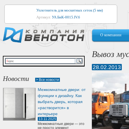
Уплотнитель для москитных сеток (5 мм)
Артикул:
УА.БиК-0015.IV.б
Уплотнитель для алюминиевых окон
О компании
Артикул:
1044
Уплотнитель для деревянных окон
Вывоз му
Артикул:
УМ.БиК-0062.IV.б
28.02.2013
Уплотнитель лоджиевый для (4, 5, 6 мм)
Артикул:
УА.БиК-0037.IV.б
Новости
> Все новости
Уплотнитель для деревянных дверей
Межкомнатные двери: от
Артикул:
УК-10.4
функции к дизайну. Как
выбрать дверь, которая
«растворится» в
интерьере
13.11.2025
Межкомнатные двери — это
не просто элемент