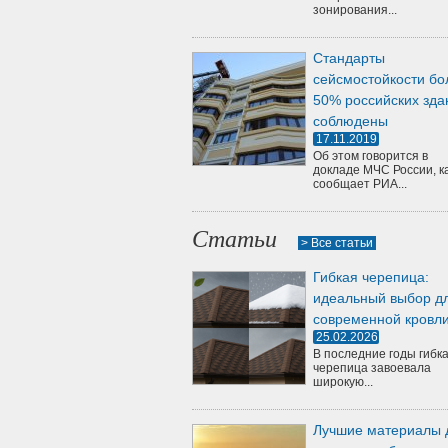
зонирования...
Стандарты
сейсмостойкости бо
50% российских зда
соблюдены
17.11.2019
Об этом говорится в
докладе МЧС России, к
сообщает РИА...
Статьи
> Все статьи
Гибкая черепица:
идеальный выбор д
современной кровл
25.02.2026
В последние годы гибк
черепица завоевала
широкую...
Лучшие материалы 