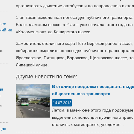
организовать движение автобусов и по направлению в стол
1-ая такая выделенная полоса для публичного транспорта 
лее
Волоколамском шоссе, а 2-ая – уже сначала этого года на
ний не
«Коломенская» до Каширского шоссе.
Заместитель столичного мэра Петр Бирюков ранее гласил,
собирается выделить полосы для публичного транспорта еще
ак
Ярославское, Пятницкое, Боровское, Щелковское шоссе, т
Липецкой улице.
Другие новости по теме:
В столице продолжат создавать выд
ля
общественного транспорта
и
14.07.2013
ая
Летом, в мае-июне этого года подразуме
выделенных полос для публичного транс
столичных магистралях, уведомил...
для