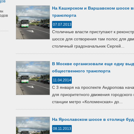
дов
На Каширском и Варшавском шоссе в
ин
транспорта
одов
07.07.2013
Столичные власти приступают к реконст
шоссе для сотворения там полос для дви
столичный градоначальник Сергей...
В Москве организовали еще одну вы
общественного транспорта
11.04.2014
С 3 января на проспекте Андропова нач
для приоритетного движения городского 
станции метро «Коломенская» до...
На Ярославском шоссе в столице буд
08.11.2013