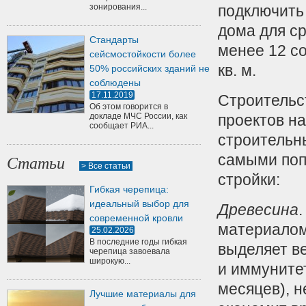
зонирования...
подключить
дома для с
Стандарты
менее 12 с
сейсмостойкости более
кв. м.
50% российских зданий не
соблюдены
17.11.2019
Строительс
Об этом говорится в
докладе МЧС России, как
проектов на
сообщает РИА...
строительн
самыми поп
Статьи
> Все статьи
стройки:
Гибкая черепица:
идеальный выбор для
Древесина
современной кровли
материалом,
25.02.2026
В последние годы гибкая
выделяет в
черепица завоевала
широкую...
и иммунитет
месяцев), н
Лучшие материалы для