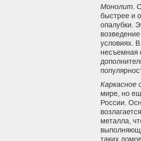
Монолит
. 
быстрее и 
опалубки. 
возведение
условиях. 
несъемная 
дополнител
популярност
Каркасное
мире, но е
России. Осн
возлагается
металла, чт
выполняющи
таких домо