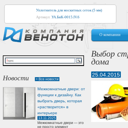
Уплотнитель для москитных сеток (5 мм)
Артикул:
УА.БиК-0015.IV.б
Уплотнитель для алюминиевых окон
О компании
Артикул:
1044
Уплотнитель для деревянных окон
Выбор ст
Артикул:
УМ.БиК-0062.IV.б
дома
Уплотнитель лоджиевый для (4, 5, 6 мм)
Артикул:
УА.БиК-0037.IV.б
25.04.2015
Новости
> Все новости
Уплотнитель для деревянных дверей
Межкомнатные двери: от
Артикул:
УК-10.4
функции к дизайну. Как
выбрать дверь, которая
«растворится» в
интерьере
13.11.2025
Межкомнатные двери — это
не просто элемент