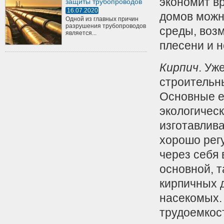
экономит в
защиты трубопроводов
16.07.2020
домов можн
Одной из главных причин
разрушения трубопроводов
среды, воз
является...
плесени и 
Кирпич
. Уж
строительн
Основные ег
экологическ
изготавлив
хорошо рег
через себя 
основной, т
кирпичных д
насекомых.
трудоемкост