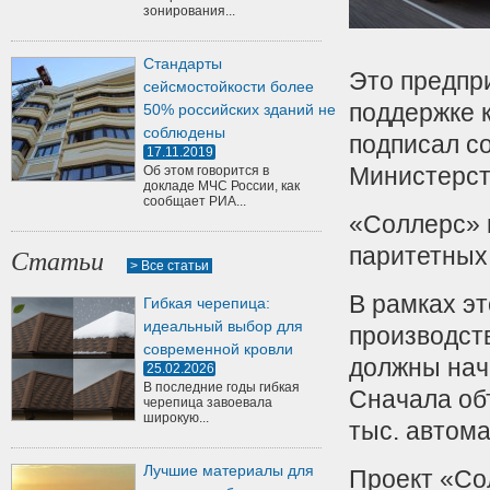
зонирования...
Стандарты
Это предпри
сейсмостойкости более
поддержке 
50% российских зданий не
соблюдены
подписал с
17.11.2019
Министерст
Об этом говорится в
докладе МЧС России, как
сообщает РИА...
«Соллерс» и
паритетных
Статьи
> Все статьи
В рамках эт
Гибкая черепица:
идеальный выбор для
производст
современной кровли
должны нача
25.02.2026
В последние годы гибкая
Сначала об
черепица завоевала
широкую...
тыс. автом
Лучшие материалы для
Проект «Со