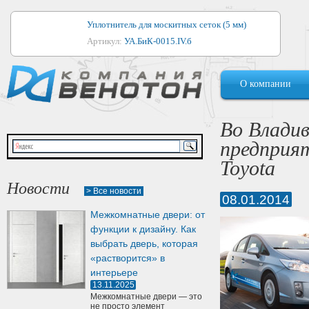
Уплотнитель для москитных сеток (5 мм)
Артикул:
УА.БиК-0015.IV.б
Уплотнитель для алюминиевых окон
О компании
Артикул:
1044
Уплотнитель для деревянных окон
Во Влади
Артикул:
УМ.БиК-0062.IV.б
предприя
Уплотнитель лоджиевый для (4, 5, 6 мм)
Toyota
Артикул:
УА.БиК-0037.IV.б
Новости
> Все новости
08.01.2014
Уплотнитель для деревянных дверей
Межкомнатные двери: от
Артикул:
УК-10.4
функции к дизайну. Как
выбрать дверь, которая
«растворится» в
интерьере
13.11.2025
Межкомнатные двери — это
не просто элемент