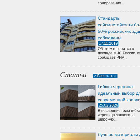
зонирования...
Стандарты
сейсмостойкости бо
50% российских зда
соблюдены
17.11.2019
Об этом говорится в
докладе МЧС России, к
сообщает РИА...
Статьи
> Все статьи
Гибкая черепица:
идеальный выбор д
современной кровл
25.02.2026
В последние годы гибк
черепица завоевала
широкую...
Лучшие материалы 