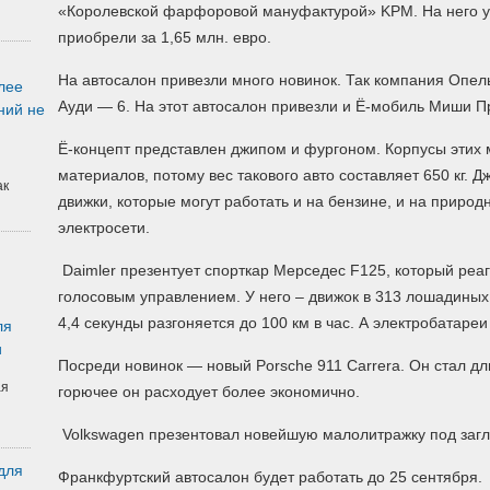
«Королевской фарфоровой мануфактурой» KPM. На него у
приобрели за 1,65 млн. евро.
На автосалон привезли много новинок.
Так компания Опель
лее
Ауди — 6. На этот автосалон привезли и Ё-мобиль Миши П
ний не
Ё-концепт представлен джипом и фургоном. Корпусы этих
материалов, потому вес такового авто составляет 650 кг. 
ак
движки, которые могут работать и на бензине, и на природн
электросети.
Daimler презентует спорткар Мерседес F125, который реаг
голосовым управлением. У него – движок в 313 лошадиных
4,4 секунды разгоняется до 100 км в час. А электробатареи
ля
и
Посреди новинок — новый Porsche 911 Carrera. Он стал дл
ая
горючее он расходует более экономично.
Volkswagen презентовал новейшую малолитражку под загл
для
Франкфуртский автосалон будет работать до 25 сентября.