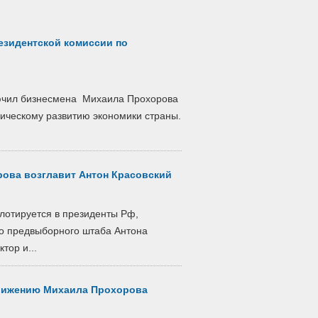
езидентской комиссии по
ючил бизнесмена Михаила Прохорова
гическому развитию экономики страны.
ова возглавит Антон Красовский
лотируется в президенты Рф,
о предвыборного штаба Антона
тор и...
движению Михаила Прохорова