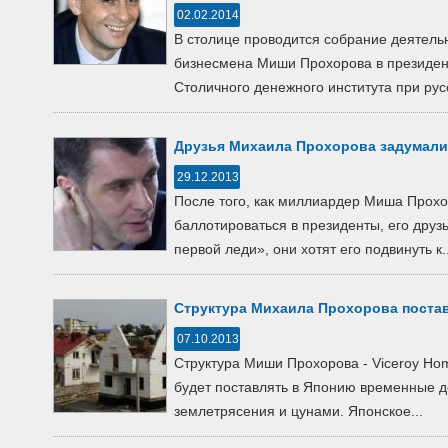
02.02.2014
В столице проводится собрание деятельн
бизнесмена Миши Прохорова в президен
Столичного денежного института при русс
Друзья Михаила Прохорова задумали
29.12.2013
После того, как миллиардер Миша Прохор
баллотироваться в президенты, его друз
первой леди», они хотят его подвинуть к..
Структура Михаила Прохорова поста
07.10.2013
Структура Миши Прохорова - Viceroy Hom
будет поставлять в Японию временные д
землетрясения и цунами. Японское...