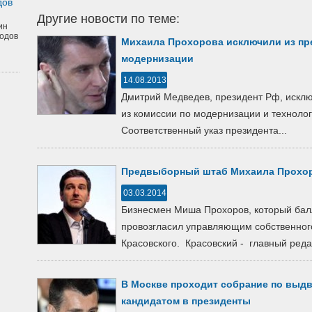
дов
Другие новости по теме:
ин
одов
Михаила Прохорова исключили из пр
модернизации
14.08.2013
Дмитрий Медведев, президент Рф, искл
из комиссии по модернизации и техноло
Соответственный указ президента...
Предвыборный штаб Михаила Прохор
03.03.2014
Бизнесмен Миша Прохоров, который бал
провозгласил управляющим собственног
Красовского. Красовский - главный редак
В Москве проходит собрание по вы
кандидатом в президенты