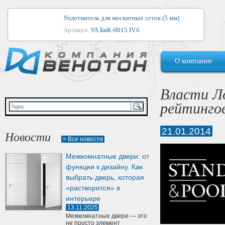
Уплотнитель для москитных сеток (5 мм)
Артикул:
УА.БиК-0015.IV.б
Уплотнитель для алюминиевых окон
О компании
Артикул:
1044
Уплотнитель для деревянных окон
Власти Л
Артикул:
УМ.БиК-0062.IV.б
рейтинго
Уплотнитель лоджиевый для (4, 5, 6 мм)
Артикул:
УА.БиК-0037.IV.б
21.01.2014
Новости
> Все новости
Уплотнитель для деревянных дверей
Межкомнатные двери: от
Артикул:
УК-10.4
функции к дизайну. Как
выбрать дверь, которая
«растворится» в
интерьере
13.11.2025
Межкомнатные двери — это
не просто элемент