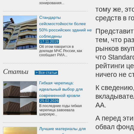
зонирования...
тому же, эт
средств в го
Стандарты
сейсмостойкости более
Представите
50% российских зданий не
соблюдены
тем, что ра
17.11.2019
Об этом говорится в
рынков вкуп
докладе МЧС России, как
сообщает РИА...
что Standar
рейтинги ц
Статьи
> Все статьи
ничего не с
Гибкая черепица:
К сведению,
идеальный выбор для
вкладывате
современной кровли
25.02.2026
АА.
В последние годы гибкая
черепица завоевала
широкую...
А перед эт
обвал фонд
Лучшие материалы для