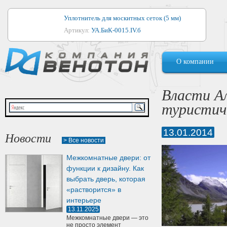
Уплотнитель для москитных сеток (5 мм)
Артикул:
УА.БиК-0015.IV.б
Уплотнитель для алюминиевых окон
О компании
Артикул:
1044
Уплотнитель для деревянных окон
Власти А
Артикул:
УМ.БиК-0062.IV.б
туристич
Уплотнитель лоджиевый для (4, 5, 6 мм)
Артикул:
УА.БиК-0037.IV.б
13.01.2014
Новости
> Все новости
Уплотнитель для деревянных дверей
Межкомнатные двери: от
Артикул:
УК-10.4
функции к дизайну. Как
выбрать дверь, которая
«растворится» в
интерьере
13.11.2025
Межкомнатные двери — это
не просто элемент