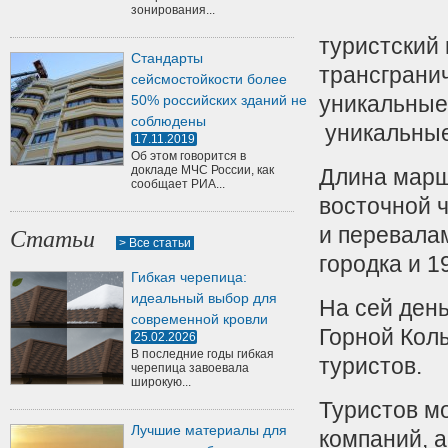
зонирования...
туристский
Стандарты
трансграни
сейсмостойкости более
уникальные 
50% российских зданий не
соблюдены
уникальные
17.11.2019
Об этом говорится в
докладе МЧС России, как
Длина маршр
сообщает РИА...
восточной 
и перевала
Статьи
> Все статьи
городка и 1
Гибкая черепица:
идеальный выбор для
На сей ден
современной кровли
Горной Колы
25.02.2026
В последние годы гибкая
туристов.
черепица завоевала
широкую...
Туристов м
Лучшие материалы для
компаний, 