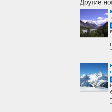
Другие но
т