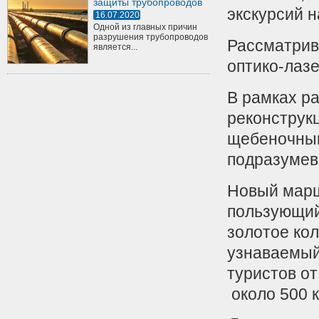
защиты трубопроводов
экскурсий н
16.07.2020
Одной из главных причин
разрушения трубопроводов
Рассматрив
является...
оптико-лазе
В рамках ра
реконструкц
щебеночным
подразумева
Новый марш
пользующий
золотое кол
узнаваемый
туристов от
около 500 к