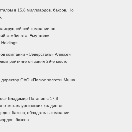
италом в 15,8 миллиардов. баксов. Но
.
 наикрупнейшей компании по
ий комбинат». Ему также
 Holdings.
оров компании «Северсталь» Алексей
вом рейтинге он занял 29-е место,
ый директор ОАО «Полюс золото» Миша
ос» Владимир Потанин с 17,8
рно-металлургических холдингов
рдов. баксов, обладатель компании
иардов. баксов.