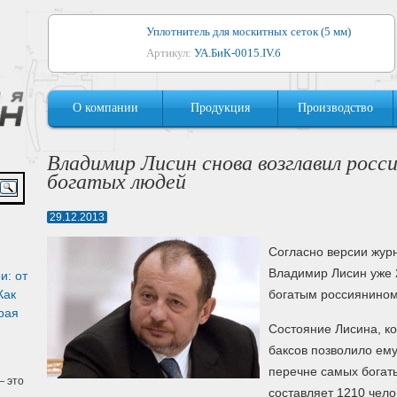
Уплотнитель для москитных сеток (5 мм)
Артикул:
УА.БиК-0015.IV.б
Уплотнитель для алюминиевых окон
О компании
Продукция
Производство
Артикул:
1044
Уплотнитель для деревянных окон
Владимир Лисин снова возглавил росс
Артикул:
УМ.БиК-0062.IV.б
богатых людей
Уплотнитель лоджиевый для (4, 5, 6 мм)
29.12.2013
Артикул:
УА.БиК-0037.IV.б
Согласно версии жур
Уплотнитель для деревянных дверей
Владимир Лисин уже 2
и: от
Артикул:
УК-10.4
Как
богатым россиянином
рая
Состояние Лисина, ко
баксов позволило ему
перечне самых богат
 это
составляет 1210 чело