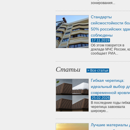
зонирования...
Стандарты
сейсмостойкости бо
50% российских зда
соблюдены
17.11.2019
Об этом говорится в
докладе МЧС России, к
сообщает РИА...
Статьи
> Все статьи
Гибкая черепица:
идеальный выбор д
современной кровл
25.02.2026
В последние годы гибк
черепица завоевала
широкую...
Лучшие материалы 