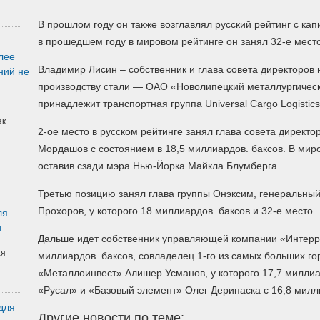
В прошлом году он также возглавлял русский рейтинг с кап
в прошедшем году в мировом рейтинге он занял 32-е место
лее
Владимир Лисин – собственник и глава совета директоров
ний не
производству стали — ОАО «Новолипецкий металлургическ
принадлежит транспортная группа Universal Cargo Logistics
ак
2-ое место в русском рейтинге занял глава совета директ
Мордашов с состоянием в 18,5 миллиардов. баксов. В миро
оставив сзади мэра Нью-Йорка Майкла Блумберга.
Третью позицию занял глава группы Онэксим, генеральн
Прохоров, у которого 18 миллиардов. баксов и 32-е место.
ля
и
Дальше идет собственник управляющей компании «Интерр
ая
миллиардов. баксов, совладелец 1-го из самых больших го
«Металлоинвест» Алишер Усманов, у которого 17,7 миллиа
«Русал» и «Базовый элемент» Олег Дерипаска с 16,8 милл
для
Другие новости по теме: