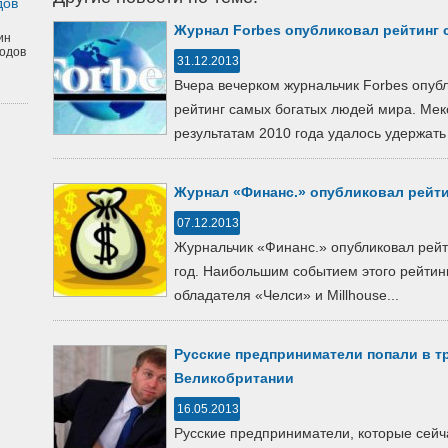
дов
Журнал Forbes опубликовал рейтинг
ин
одов
31.12.2013
Вчера вечерком журнальчик Forbes опуб
рейтинг самых богатых людей мира. Мек
результатам 2010 года удалось удержать 
Журнал «Финанс.» опубликовал рейт
07.12.2013
Журнальчик «Финанс.» опубликовал рейт
год. Наибольшим событием этого рейтинг
обладателя «Челси» и Millhouse...
Русские предприниматели попали в т
Великобритании
16.05.2013
Русские предприниматели, которые сей