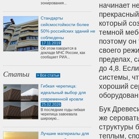
зонирования...
начинает не
прекрасный
Стандарты
который со
сейсмостойкости более
темной меб
50% российских зданий не
соблюдены
поэтому он
17.11.2019
Об этом говорится в
своего реж
докладе МЧС России, как
сообщает РИА...
пределах, 
до 4,8. Есл
Статьи
> Все статьи
системы, чт
хороший се
Гибкая черепица:
идеальный выбор для
оборудован
современной кровли
25.02.2026
Бук Древеси
В последние годы гибкая
черепица завоевала
же сероват
широкую...
структуры 
Лучшие материалы для
теплым, спо