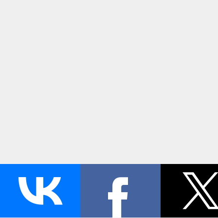
Главная
Продукция
Производство
Новост
972-65-58
ООО «ВЕН
+7 (495)
101000, Москва, 
Прямая связь
ИНН 770154895
© Производство уплотнителей и профилей 2026.
Все права защищены.