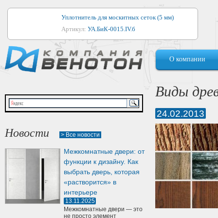
Уплотнитель для москитных сеток (5 мм)
Артикул:
УА.БиК-0015.IV.б
Уплотнитель для алюминиевых окон
О компании
Артикул:
1044
Уплотнитель для деревянных окон
Виды дре
Артикул:
УМ.БиК-0062.IV.б
24.02.2013
Уплотнитель лоджиевый для (4, 5, 6 мм)
Артикул:
УА.БиК-0037.IV.б
Новости
> Все новости
Уплотнитель для деревянных дверей
Межкомнатные двери: от
Артикул:
УК-10.4
функции к дизайну. Как
выбрать дверь, которая
«растворится» в
интерьере
13.11.2025
Межкомнатные двери — это
не просто элемент