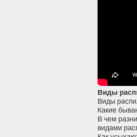
Виды расп
Виды распи
Какие быва
В чем разн
видами рас
Как усыхаю