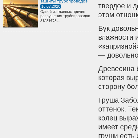
защиты трубопроводов
твердое и д
16.07.2020
Одной из главных причин
этом отнош
разрушения трубопроводов
является...
Бук доволь
влажности 
«капризной»
— довольно
Древесина 
которая выр
сторону бо
Груша Забо
оттенок. Те
колец выра
имеет средн
груши есть 