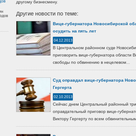
дов
другому бизнесмену.
ин
Другие новости по теме:
одов
Вице-губернатора Новосибирской обл
осудить на пять лет
04.12.2013
В Центральном районном суде Новосиби
приговорить вице-губернатора области В
свободы по обвинению в нецелевом...
Суд оправдал вице-губернатора Нов
Гергерта
02.10.2013
Сейчас днем Центральный районный три
оправдательный приговор вице-губернат
Виктору Гергерту по всем обвинительным 