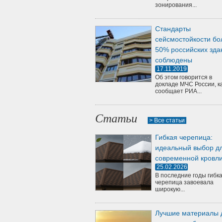
зонирования...
Стандарты
сейсмостойкости бо
50% российских зда
соблюдены
17.11.2019
Об этом говорится в
докладе МЧС России, к
сообщает РИА...
Статьи
> Все статьи
Гибкая черепица:
идеальный выбор д
современной кровл
25.02.2026
В последние годы гибк
черепица завоевала
широкую...
Лучшие материалы 