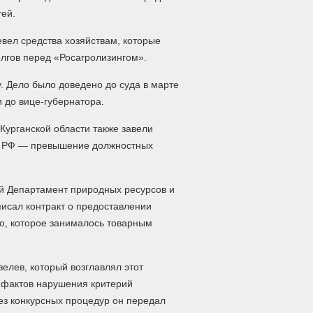
тей.
евел средства хозяйствам, которые
олгов перед «Росагролизингом».
. Дело было доведено до суда в марте
 до вице-губернатора.
 Курганской области также завели
УК РФ — превышение должностных
ый Департамент природных ресурсов и
исал контракт о предоставлении
ю, которое занималось товарным
елев, который возглавлял этот
и фактов нарушения критерий
без конкурсных процедур он передал