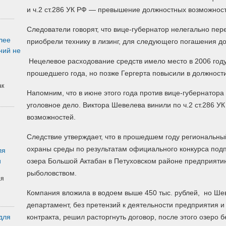
и ч.2 ст.286 УК РФ — превышение должностных возможнос
Следователи говорят, что вице-губернатор нелегально пер
лее
приобрели технику в лизинг, для следующего погашения д
ний не
Нецелевое расходование средств имело место в 2006 году
прошедшего года, но позже Гергерта повысили в должности
ак
Напомним, что в июне этого года против вице-губернатора
уголовное дело. Виктора Шевелева винили по ч.2 ст.286 
возможностей.
Следствие утверждает, что в прошедшем году региональн
охраны среды по результатам официального конкурса подп
ля
и
озера Большой Актабан в Петуховском районе предприяти
рыболовством.
ая
Компания вложила в водоем выше 450 тыс. рублей, но Шев
департамент, без претензий к деятельности предприятия 
для
контракта, решил расторгнуть договор, после этого озеро 