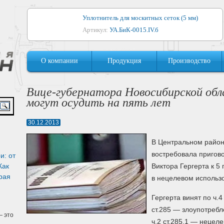
Уплотнитель для москитных сеток (5 мм)
Артикул:
УА.БиК-0015.IV.б
Уплотнитель для алюминиевых окон
О компании
Продукция
Производство
Артикул:
1044
Уплотнитель для деревянных окон
Вице-губернатора Новосибирской об
Артикул:
УМ.БиК-0062.IV.б
могут осудить на пять лет
Уплотнитель лоджиевый для (4, 5, 6 мм)
30.12.2013
Артикул:
УА.БиК-0037.IV.б
В Центральном район
Уплотнитель для деревянных дверей
востребовала пригово
и: от
Артикул:
УК-10.4
Как
Виктора Гергерта к 
рая
в нецелевом использо
Гергерта винят по ч.4
ст.285 — злоупотреб
 это
ч.2 ст.285.1 — нецел