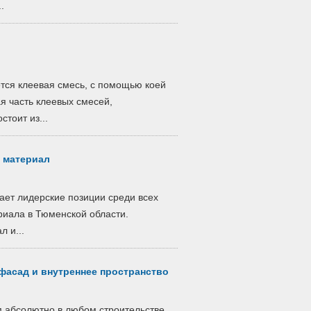
.
ется клеевая смесь, с помощью коей
 часть клеевых смесей,
тоит из...
 материал
ет лидерские позиции среди всех
иала в Тюменской области.
 и...
 фасад и внутреннее пространство
 абсолютно в любом строительстве.