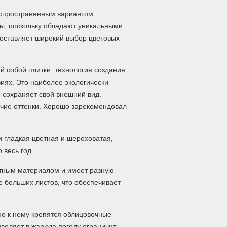
спространенным вариантом
ы, поскольку обладают уникальными
доставляет широкий выбор цветовых
 собой плитки, технология создания
иях. Это наиболее экологически
 сохраняет свой внешний вид.
очие оттенки. Хорошо зарекомендовал
 гладкая цветная и шероховатая,
 весь год.
тным материалом и имеет разную
 больших листов, что обеспечивает
о к нему крепятся облицовочные
воляет в жаркую погоду ограничить