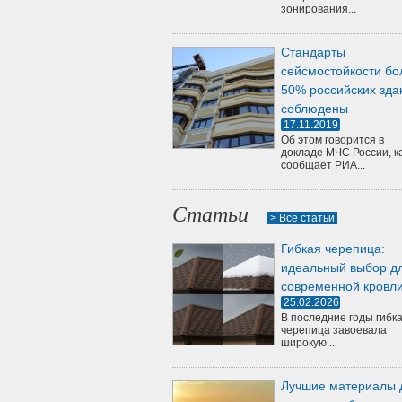
зонирования...
Стандарты
сейсмостойкости бо
50% российских зда
соблюдены
17.11.2019
Об этом говорится в
докладе МЧС России, к
сообщает РИА...
Статьи
> Все статьи
Гибкая черепица:
идеальный выбор д
современной кровл
25.02.2026
В последние годы гибк
черепица завоевала
широкую...
Лучшие материалы 