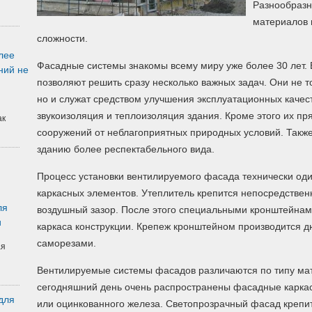
Разнообразн
материалов 
сложности.
лее
Фасадные системы знакомы всему миру уже более 30 лет. 
ний не
позволяют решить сразу несколько важных задач. Они не 
но и служат средством улучшения эксплуатационных качес
звукоизоляция и теплоизоляция здания. Кроме этого их п
ак
сооружений от неблагоприятных природных условий. Такж
зданию более респектабельного вида.
Процесс установки вентилируемого фасада технически оди
каркасных элементов. Утеплитель крепится непосредственн
ля
воздушный зазор. После этого специальными кронштейнам
и
каркаса конструкции. Крепеж кронштейном производится
саморезами.
ая
Вентилируемые системы фасадов различаются по типу мат
сегодняшний день очень распространены фасадные карка
для
или оцинкованного железа. Светопрозрачный фасад крепи