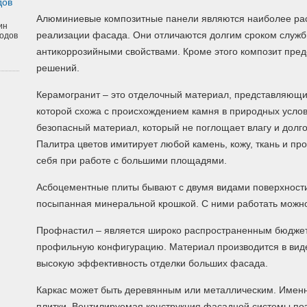
дов
Алюминиевые композитные панели являются наиболее ра
ин
реализации фасада. Они отличаются долгим сроком служб
одов
антикоррозийными свойствами. Кроме этого композит пре
решений.
Керамогранит – это отделочный материал, представляющий
которой схожа с происхождением камня в природных услов
безопасный материал, который не поглощает влагу и долго
Палитра цветов имитирует любой камень, кожу, ткань и пр
себя при работе с большими площадями.
Асбоцементные плиты бывают с двумя видами поверхности
посыпанная минеральной крошкой. С ними работать можно
Профнастил – является широко распространенным бюдже
профильную конфигурацию. Материал производится в виде
высокую эффективность отделки больших фасада.
Каркас может быть деревянным или металлическим. Именн
плитки. Вентилируемая конструкция фасадной системы поз