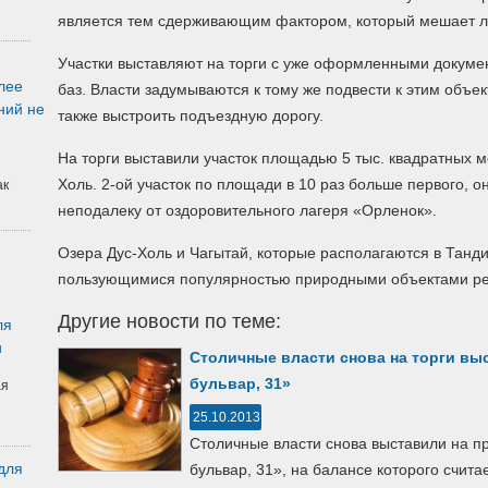
является тем сдерживающим фактором, который мешает л
Участки выставляют на торги с уже оформленными докуме
лее
баз. Власти задумываются к тому же подвести к этим объ
ний не
также выстроить подъездную дорогу.
На торги выставили участок площадью 5 тыс. квадратных м
Холь. 2-ой участок по площади в 10 раз больше первого, о
ак
неподалеку от оздоровительного лагеря «Орленок».
Озера Дус-Холь и Чагытай, которые располагаются в Танд
пользующимися популярностью природными объектами ре
Другие новости по теме:
ля
и
Столичные власти снова на торги вы
бульвар, 31»
ая
25.10.2013
Столичные власти снова выставили на 
для
бульвар, 31», на балансе которого счит