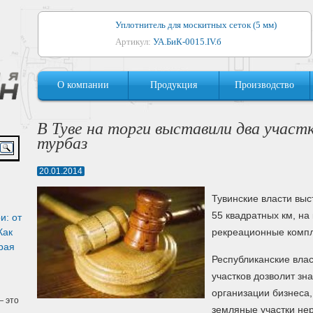
Уплотнитель для москитных сеток (5 мм)
Артикул:
УА.БиК-0015.IV.б
Уплотнитель для алюминиевых окон
О компании
Продукция
Производство
Артикул:
1044
Уплотнитель для деревянных окон
В Туве на торги выставили два участ
Артикул:
УМ.БиК-0062.IV.б
турбаз
Уплотнитель лоджиевый для (4, 5, 6 мм)
20.01.2014
Артикул:
УА.БиК-0037.IV.б
Тувинские власти выс
Уплотнитель для деревянных дверей
55 квадратных км, на
и: от
Артикул:
УК-10.4
Как
рекреационные компл
рая
Республиканские влас
участков дозволит зн
организации бизнеса
 это
земляные участки не