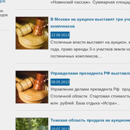
дов
«Новинский пассаж». Суммарная площад
ин
одов
В Москве на аукцион выставят три уч
комплексов
22.06.2013
Столичные власти выставят на аукцион, 
года, право аренды 3-х участков земли 
гостиничных комплексов,...
Управделами президента РФ выставля
08.05.2013
Управление делами президента Рф прода
Столичной области. Стартовая стоимость
млн. рублей. База отдыха «Истра»...
Томская область продала на аукционе
10.07.2013