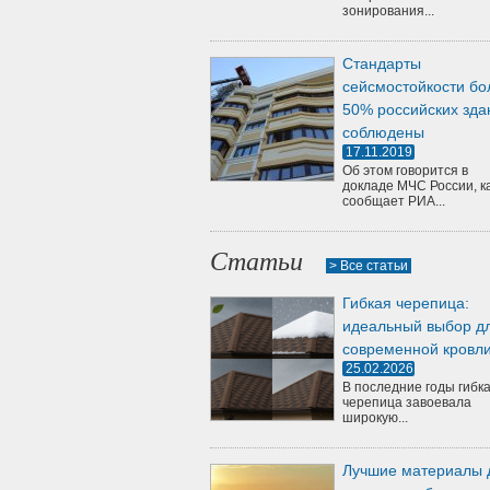
зонирования...
Стандарты
сейсмостойкости бо
50% российских зда
соблюдены
17.11.2019
Об этом говорится в
докладе МЧС России, к
сообщает РИА...
Статьи
> Все статьи
Гибкая черепица:
идеальный выбор д
современной кровл
25.02.2026
В последние годы гибк
черепица завоевала
широкую...
Лучшие материалы 