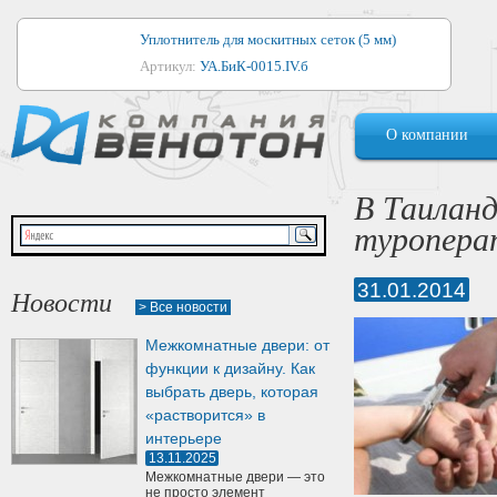
Уплотнитель для москитных сеток (5 мм)
Артикул:
УА.БиК-0015.IV.б
Уплотнитель для алюминиевых окон
О компании
Артикул:
1044
Уплотнитель для деревянных окон
В Таилан
Артикул:
УМ.БиК-0062.IV.б
туропера
Уплотнитель лоджиевый для (4, 5, 6 мм)
Артикул:
УА.БиК-0037.IV.б
31.01.2014
Новости
> Все новости
Уплотнитель для деревянных дверей
Межкомнатные двери: от
Артикул:
УК-10.4
функции к дизайну. Как
выбрать дверь, которая
«растворится» в
интерьере
13.11.2025
Межкомнатные двери — это
не просто элемент