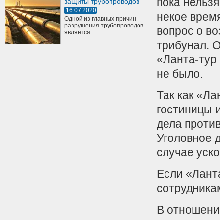
пока нельзя
защиты трубопроводов
16.07.2020
некое время
Одной из главных причин
разрушения трубопроводов
вопрос о в
является...
трибунал. 
«Ланта-тур
не было.
Так как «Ла
гостиницы 
дела проти
Уголовное 
случае уск
Если «Лант
сотрудникам
В отношени