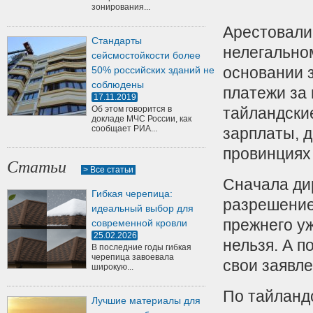
зонирования...
Арестовали
Стандарты
нелегально
сейсмостойкости более
основании 
50% российских зданий не
соблюдены
платежи за 
17.11.2019
Об этом говорится в
тайландски
докладе МЧС России, как
сообщает РИА...
зарплаты, 
провинциях
Статьи
> Все статьи
Сначала дир
Гибкая черепица:
разрешение
идеальный выбор для
прежнего уж
современной кровли
25.02.2026
нельзя. А п
В последние годы гибкая
черепица завоевала
свои заявл
широкую...
По тайланд
Лучшие материалы для