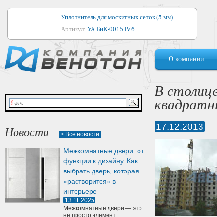
Уплотнитель для москитных сеток (5 мм)
Артикул:
УА.БиК-0015.IV.б
Уплотнитель для алюминиевых окон
О компании
Артикул:
1044
Уплотнитель для деревянных окон
В столиц
Артикул:
УМ.БиК-0062.IV.б
квадратн
Уплотнитель лоджиевый для (4, 5, 6 мм)
Артикул:
УА.БиК-0037.IV.б
17.12.2013
Новости
> Все новости
Уплотнитель для деревянных дверей
Межкомнатные двери: от
Артикул:
УК-10.4
функции к дизайну. Как
выбрать дверь, которая
«растворится» в
интерьере
13.11.2025
Межкомнатные двери — это
не просто элемент