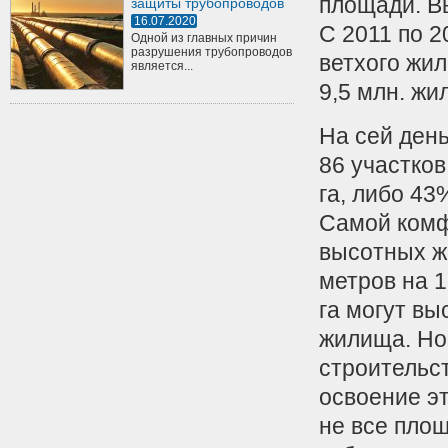
площади. Вы
защиты трубопроводов
16.07.2020
С 2011 по 2
Одной из главных причин
разрушения трубопроводов
ветхого жил
является...
9,5 млн. жи
На сей день
86 участков
га, либо 4
Самой комф
высотных ж
метров на 1
га могут вы
жилища. Но
строительст
освоение эт
не все площ