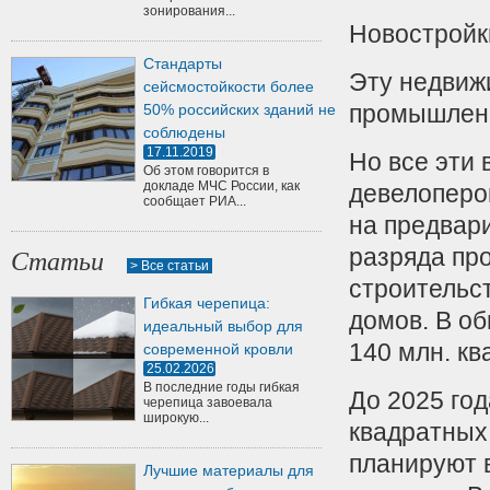
зонирования...
Новостройк
Стандарты
Эту недвиж
сейсмостойкости более
промышленн
50% российских зданий не
соблюдены
17.11.2019
Но все эти
Об этом говорится в
докладе МЧС России, как
девелоперо
сообщает РИА...
на предвар
разряда пр
Статьи
> Все статьи
строительс
Гибкая черепица:
домов. В об
идеальный выбор для
140 млн. кв
современной кровли
25.02.2026
В последние годы гибкая
До 2025 год
черепица завоевала
широкую...
квадратных
планируют 
Лучшие материалы для