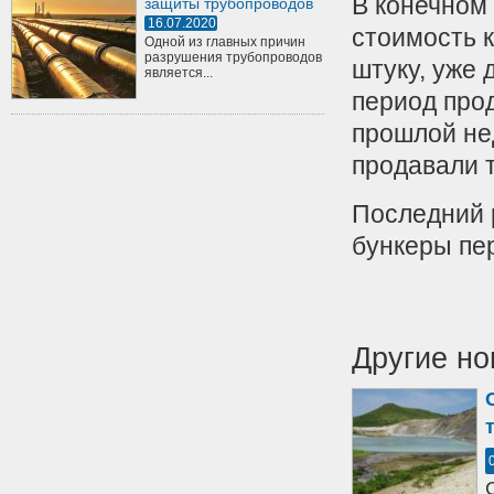
В конечном
защиты трубопроводов
16.07.2020
стоимость к
Одной из главных причин
разрушения трубопроводов
штуку, уже 
является...
период про
прошлой не
продавали 
Последний 
бункеры пе
Другие но