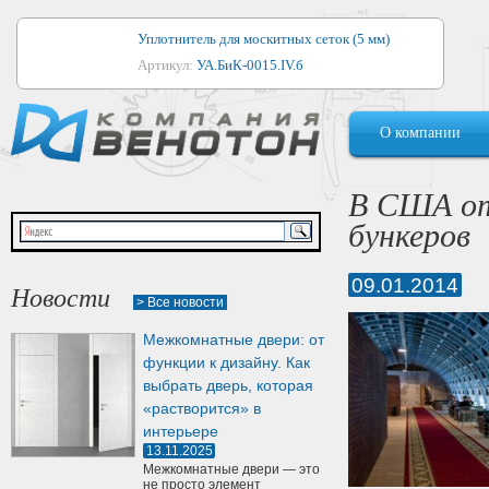
Уплотнитель для москитных сеток (5 мм)
Артикул:
УА.БиК-0015.IV.б
Уплотнитель для алюминиевых окон
О компании
Артикул:
1044
Уплотнитель для деревянных окон
В США от
Артикул:
УМ.БиК-0062.IV.б
бункеров
Уплотнитель лоджиевый для (4, 5, 6 мм)
Артикул:
УА.БиК-0037.IV.б
09.01.2014
Новости
> Все новости
Уплотнитель для деревянных дверей
Межкомнатные двери: от
Артикул:
УК-10.4
функции к дизайну. Как
выбрать дверь, которая
«растворится» в
интерьере
13.11.2025
Межкомнатные двери — это
не просто элемент