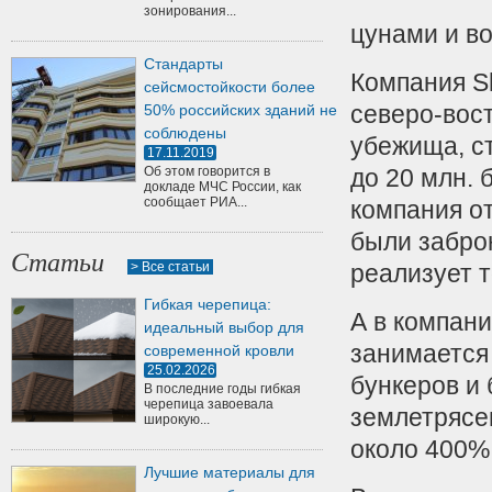
зонирования...
цунами и в
Стандарты
Компания Sh
сейсмостойкости более
северо-вос
50% российских зданий не
соблюдены
убежища, ст
17.11.2019
Об этом говорится в
до 20 млн.
докладе МЧС России, как
сообщает РИА...
компания о
были забро
Статьи
> Все статьи
реализует т
Гибкая черепица:
А в компан
идеальный выбор для
занимается
современной кровли
25.02.2026
бункеров и
В последние годы гибкая
черепица завоевала
землетрясе
широкую...
около 400%
Лучшие материалы для