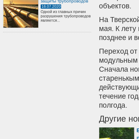
защиты трубопроводов
объектов.
16.07.2020
Одной из главных причин
разрушения трубопроводов
На Тверской
является...
мая. К лету
позднее и в
Переход от
модульным 
Сначала но
старенькым
действующи
течение год
полгода.
Другие но