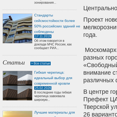
зонирования...
Центрально
Стандарты
Проект нов
сейсмостойкости более
мелкорозни
50% российских зданий не
соблюдены
года.
17.11.2019
Об этом говорится в
докладе МЧС России, как
сообщает РИА...
Москомархи
разных горо
Статьи
> Все статьи
«Свободный
внимание с
Гибкая черепица:
идеальный выбор для
различных 
современной кровли
25.02.2026
В центре го
В последние годы гибкая
черепица завоевала
Префект ЦА
широкую...
Тверской ул
Лучшие материалы для
26 вариант