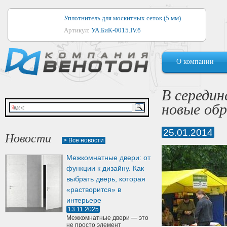
Уплотнитель для москитных сеток (5 мм)
Артикул:
УА.БиК-0015.IV.б
Уплотнитель для алюминиевых окон
О компании
Артикул:
1044
Уплотнитель для деревянных окон
В середи
Артикул:
УМ.БиК-0062.IV.б
новые об
Уплотнитель лоджиевый для (4, 5, 6 мм)
Артикул:
УА.БиК-0037.IV.б
25.01.2014
Новости
> Все новости
Уплотнитель для деревянных дверей
Межкомнатные двери: от
Артикул:
УК-10.4
функции к дизайну. Как
выбрать дверь, которая
«растворится» в
интерьере
13.11.2025
Межкомнатные двери — это
не просто элемент