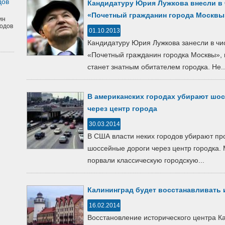
дов
Кандидатуру Юрия Лужкова внесли в 
«Почетный гражданин города Москвы
ин
одов
01.10.2013
Кандидатуру Юрия Лужкова занесли в чи
«Почетный гражданин городка Москвы», н
станет знатным обитателем городка. Не..
В американских городах убирают шос
через центр города
30.03.2014
В США власти неких городов убирают п
шоссейные дороги через центр городка. 
порвали классическую городскую...
Калининград будет восстанавливать 
16.02.2014
Восстановление исторического центра К