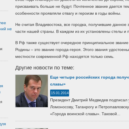
присваивать больше не будут.
Почтенное звание дается тем
особенности проявляли отвагу и героизм в годы войны.
лее
Не считая Владивостока, все городка, получившие данное
ний не
части нашей страны. В каждом из их установлены стелы и
В Рф также существует очередное принципиальное звание 
ак
Родины – это звание города-героя. Этого звания удостоены
местности современной Рф находятся только семь.
Другие новости по теме:
Еще четыре российских города получ
славы»
ля
и
15.01.2014
Президент Дмитрий Медведев подписал у
ая
Ломоносову, Таганрогу и Петропавловску
«Города воинской славы». Таковой...
для