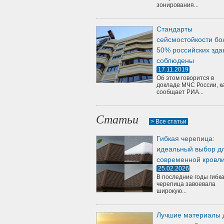
зонирования...
Стандарты
сейсмостойкости бо
50% российских зда
соблюдены
17.11.2019
Об этом говорится в
докладе МЧС России, к
сообщает РИА...
Статьи
> Все статьи
Гибкая черепица:
идеальный выбор д
современной кровл
25.02.2026
В последние годы гибк
черепица завоевала
широкую...
Лучшие материалы 