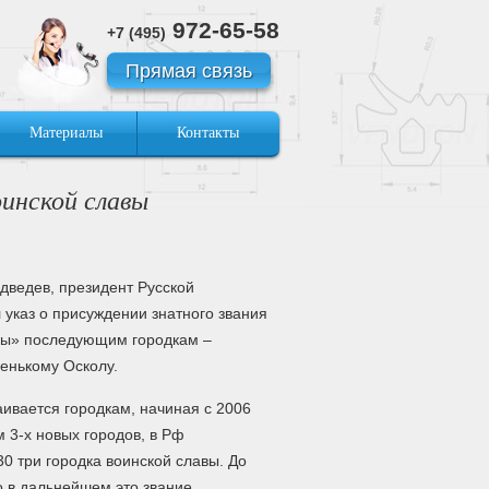
972-65-58
+7 (495)
Прямая связь
Материалы
Контакты
оинской славы
ведев, президент Русской
указ о присуждении знатного звания
вы» последующим городкам –
енькому Осколу.
ивается городкам, начиная с 2006
м 3-х новых городов, в Рф
30 три городка воинской славы. До
о в дальнейшем это звание