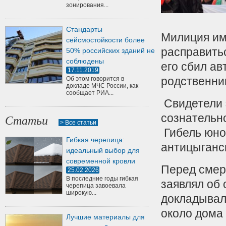
зонирования...
Стандарты
Милиция име
сейсмостойкости более
расправить
50% российских зданий не
соблюдены
его сбил ав
17.11.2019
родственни
Об этом говорится в
докладе МЧС России, как
сообщает РИА...
Свидетели 
сознательн
Статьи
> Все статьи
Гибель юно
Гибкая черепица:
антицыганс
идеальный выбор для
современной кровли
Перед смер
25.02.2026
В последние годы гибкая
заявлял об 
черепица завоевала
широкую...
докладывал
около дома
Лучшие материалы для