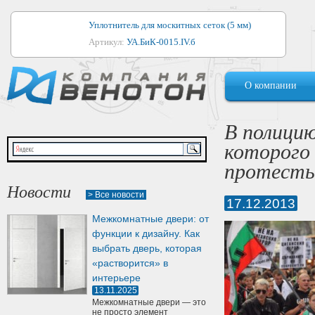
Уплотнитель для москитных сеток (5 мм)
Артикул:
УА.БиК-0015.IV.б
Уплотнитель для алюминиевых окон
О компании
Артикул:
1044
Уплотнитель для деревянных окон
В полицию
Артикул:
УМ.БиК-0062.IV.б
которого 
Уплотнитель лоджиевый для (4, 5, 6 мм)
протест
Артикул:
УА.БиК-0037.IV.б
Новости
> Все новости
17.12.2013
Уплотнитель для деревянных дверей
Межкомнатные двери: от
Артикул:
УК-10.4
функции к дизайну. Как
выбрать дверь, которая
«растворится» в
интерьере
13.11.2025
Межкомнатные двери — это
не просто элемент