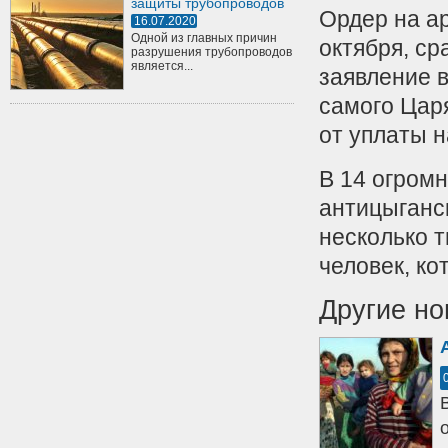
защиты трубопроводов
Ордер на а
16.07.2020
Одной из главных причин
октября, ср
разрушения трубопроводов
является...
заявление 
самого Царя
от уплаты н
В 14 огром
антицыганск
несколько 
человек, к
Другие но