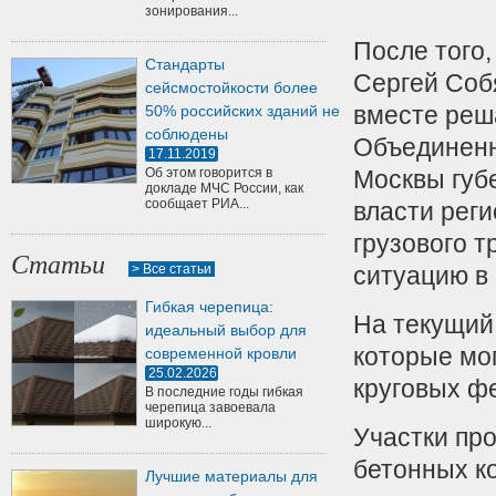
зонирования...
После того,
Стандарты
Сергей Соб
сейсмостойкости более
вместе реш
50% российских зданий не
соблюдены
Объединенн
17.11.2019
Об этом говорится в
Москвы губ
докладе МЧС России, как
сообщает РИА...
власти рег
грузового 
Статьи
> Все статьи
ситуацию в 
Гибкая черепица:
На текущий
идеальный выбор для
которые мог
современной кровли
25.02.2026
круговых ф
В последние годы гибкая
черепица завоевала
широкую...
Участки пр
бетонных к
Лучшие материалы для