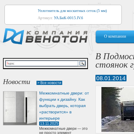
Уплотнитель для москитных сеток (5 мм)
Артикул:
УА.БиК-0015.IV.б
Уплотнитель для алюминиевых окон
О компании
Артикул:
1044
Уплотнитель для деревянных окон
В Подмос
Артикул:
УМ.БиК-0062.IV.б
стоянок 
Уплотнитель лоджиевый для (4, 5, 6 мм)
Артикул:
УА.БиК-0037.IV.б
08.01.2014
Новости
> Все новости
Уплотнитель для деревянных дверей
Межкомнатные двери: от
Артикул:
УК-10.4
функции к дизайну. Как
выбрать дверь, которая
«растворится» в
интерьере
13.11.2025
Межкомнатные двери — это
не просто элемент