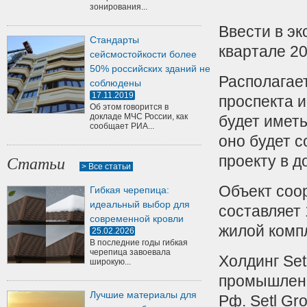
зонирования...
Ввести в э
Стандарты
квартале 20
сейсмостойкости более
50% российских зданий не
Располагае
соблюдены
17.11.2019
проспекта 
Об этом говорится в
докладе МЧС России, как
будет имет
сообщает РИА...
оно будет с
проекту в д
Статьи
> Все статьи
Объект соор
Гибкая черепица:
идеальный выбор для
составляет 
современной кровли
жилой комп
25.02.2026
В последние годы гибкая
черепица завоевала
Холдинг Set
широкую...
промышленн
Лучшие материалы для
Рф. Setl G