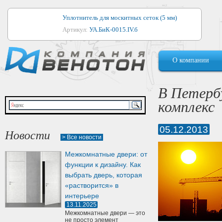
Уплотнитель для москитных сеток (5 мм)
Артикул:
УА.БиК-0015.IV.б
Уплотнитель для алюминиевых окон
О компании
Артикул:
1044
Уплотнитель для деревянных окон
В Петербу
Артикул:
УМ.БиК-0062.IV.б
комплекс
Уплотнитель лоджиевый для (4, 5, 6 мм)
Артикул:
УА.БиК-0037.IV.б
05.12.2013
Новости
> Все новости
Уплотнитель для деревянных дверей
Межкомнатные двери: от
Артикул:
УК-10.4
функции к дизайну. Как
выбрать дверь, которая
«растворится» в
интерьере
13.11.2025
Межкомнатные двери — это
не просто элемент