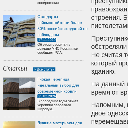
преступник
зонирования...
правоохран
строения. 
Стандарты
сейсмостойкости более
пистолетами
50% российских зданий не
соблюдены
Преступник
17.11.2019
Об этом говорится в
обстреляли
докладе МЧС России, как
сообщает РИА...
Не считая т
который пр
Статьи
> Все статьи
зданию.
Гибкая черепица:
На данный 
идеальный выбор для
время от в
современной кровли
25.02.2026
В последние годы гибкая
Напомним, в
черепица завоевала
широкую...
двое одесс
перемещавш
Лучшие материалы для