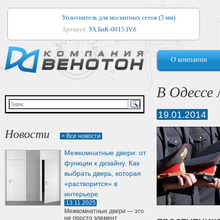
Уплотнитель для москитных сеток (5 мм)
Артикул:
УА.БиК-0015.IV.б
Уплотнитель для алюминиевых окон
О компании
Артикул:
1044
Уплотнитель для деревянных окон
В Одессе
Артикул:
УМ.БиК-0062.IV.б
19.01.2014
Уплотнитель лоджиевый для (4, 5, 6 мм)
Артикул:
УА.БиК-0037.IV.б
Новости
> Все новости
Уплотнитель для деревянных дверей
Межкомнатные двери: от
Артикул:
УК-10.4
функции к дизайну. Как
выбрать дверь, которая
«растворится» в
интерьере
13.11.2025
Межкомнатные двери — это
не просто элемент