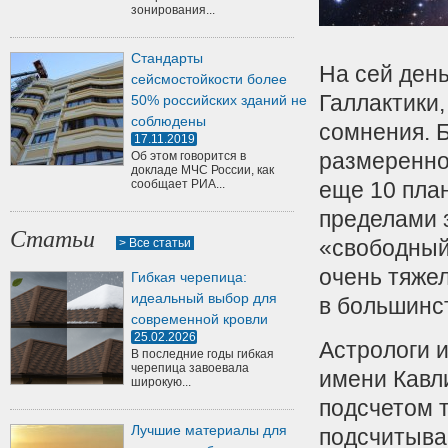
зонирования...
Стандарты
На сей день
сейсмостойкости более
Галлактики
50% российских зданий не
соблюдены
сомнения. 
17.11.2019
размеренно
Об этом говорится в
докладе МЧС России, как
сообщает РИА...
еще 10 план
пределами 
Статьи
«свободный
> Все статьи
очень тяжел
Гибкая черепица:
идеальный выбор для
в большинс
современной кровли
25.02.2026
Астрологи 
В последние годы гибкая
черепица завоевала
имени Кавл
широкую...
подсчетом т
Лучшие материалы для
подсчитыва