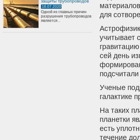
защиты трубопроводов
материалов
16.07.2020
Одной из главных причин
для сотворе
разрушения трубопроводов
является...
Астрофизики
учитывает 
гравитацию
сей день из
формирован
подсчитали
Ученые под
галактике п
На таких пл
планетки яв
есть уплотн
течение до