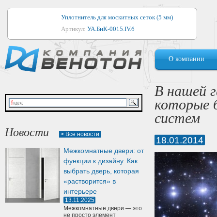
Уплотнитель для москитных сеток (5 мм)
Артикул:
УА.БиК-0015.IV.б
Уплотнитель для алюминиевых окон
О компании
Артикул:
1044
Уплотнитель для деревянных окон
В нашей 
Артикул:
УМ.БиК-0062.IV.б
которые 
Уплотнитель лоджиевый для (4, 5, 6 мм)
систем
Артикул:
УА.БиК-0037.IV.б
Новости
> Все новости
18.01.2014
Уплотнитель для деревянных дверей
Межкомнатные двери: от
Артикул:
УК-10.4
функции к дизайну. Как
выбрать дверь, которая
«растворится» в
интерьере
13.11.2025
Межкомнатные двери — это
не просто элемент