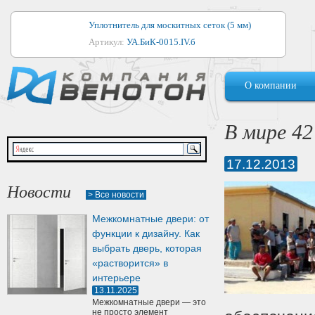
Уплотнитель для москитных сеток (5 мм)
Артикул:
УА.БиК-0015.IV.б
Уплотнитель для алюминиевых окон
О компании
Артикул:
1044
Уплотнитель для деревянных окон
В мире 4
Артикул:
УМ.БиК-0062.IV.б
17.12.2013
Уплотнитель лоджиевый для (4, 5, 6 мм)
Артикул:
УА.БиК-0037.IV.б
Новости
> Все новости
Уплотнитель для деревянных дверей
Межкомнатные двери: от
Артикул:
УК-10.4
функции к дизайну. Как
выбрать дверь, которая
«растворится» в
интерьере
13.11.2025
Межкомнатные двери — это
не просто элемент