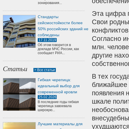
обеспечение
зонирования...
Эта цифра 
Стандарты
Свои родны
сейсмостойкости более
50% российских зданий не
конфликтов
соблюдены
Согласно и
17.11.2019
Об этом говорится в
млн.
челове
докладе МЧС России, как
сообщает РИА...
другие нах
собственно
Статьи
> Все статьи
В тех госуд
Гибкая черепица:
ближайшее 
идеальный выбор для
появления 
современной кровли
25.02.2026
шкале полит
В последние годы гибкая
черепица завоевала
необоснова
широкую...
внесудебны
Лучшие материалы для
ухудшаются 