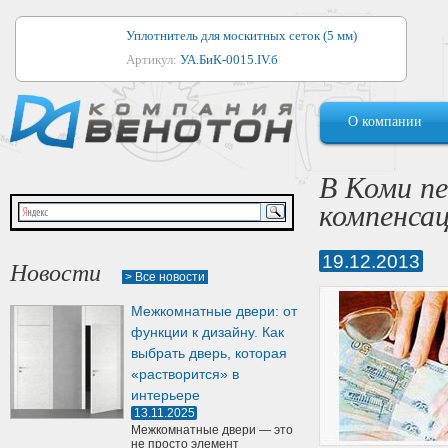
Уплотнитель для москитных сеток (5 мм)
Артикул:
УА.БиК-0015.IV.б
Уплотнитель для алюминиевых окон
О компании
Артикул:
1044
Уплотнитель для деревянных окон
В Коми п
Артикул:
УМ.БиК-0062.IV.б
компенса
Уплотнитель лоджиевый для (4, 5, 6 мм)
Артикул:
УА.БиК-0037.IV.б
19.12.2013
Новости
> Все новости
Уплотнитель для деревянных дверей
Межкомнатные двери: от
Артикул:
УК-10.4
функции к дизайну. Как
выбрать дверь, которая
«растворится» в
интерьере
13.11.2025
Межкомнатные двери — это
не просто элемент