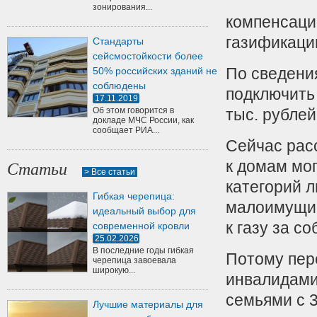
зонирования...
компенсаци
газификаци
Стандарты
сейсмостойкости более
По сведени
50% российских зданий не
соблюдены
подключить 
17.11.2019
Об этом говорится в
тыс. рублей
докладе МЧС России, как
сообщает РИА...
Сейчас рас
к домам мо
Статьи
> Все статьи
категорий 
Гибкая черепица:
малоимущим
идеальный выбор для
к газу за с
современной кровли
25.02.2026
В последние годы гибкая
Потому пер
черепица завоевала
широкую...
инвалидами
семьями с 3
Лучшие материалы для