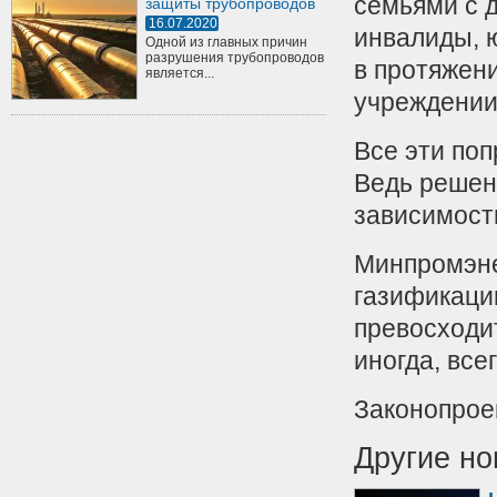
семьями с д
защиты трубопроводов
16.07.2020
инвалиды, 
Одной из главных причин
разрушения трубопроводов
в протяжени
является...
учреждении
Все эти по
Ведь решен
зависимости
Минпромэне
газификаци
превосходи
иногда, все
Законопроек
Другие но