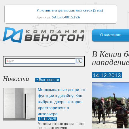
Уплотнитель для москитных сеток (5 мм)
Артикул:
УА.БиК-0015.IV.б
Уплотнитель для алюминиевых окон
О компании
Артикул:
1044
Уплотнитель для деревянных окон
В Кении 
Артикул:
УМ.БиК-0062.IV.б
нападени
Уплотнитель лоджиевый для (4, 5, 6 мм)
Артикул:
УА.БиК-0037.IV.б
14.12.2013
Новости
> Все новости
Уплотнитель для деревянных дверей
Межкомнатные двери: от
Артикул:
УК-10.4
функции к дизайну. Как
выбрать дверь, которая
«растворится» в
интерьере
13.11.2025
Межкомнатные двери — это
не просто элемент