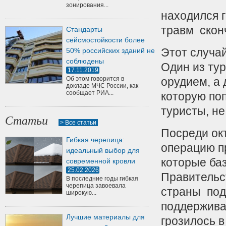
зонирования...
находился 
травм скон
Стандарты
сейсмостойкости более
Этот случа
50% российских зданий не
соблюдены
Один из ту
17.11.2019
Об этом говорится в
орудием, а 
докладе МЧС России, как
сообщает РИА...
которую по
туристы, не
Статьи
> Все статьи
Посреди ок
Гибкая черепица:
операцию п
идеальный выбор для
которые ба
современной кровли
25.02.2026
Правительс
В последние годы гибкая
черепица завоевала
страны под
широкую...
поддержива
Лучшие материалы для
грозилось в