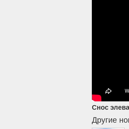
Снос элев
Другие но