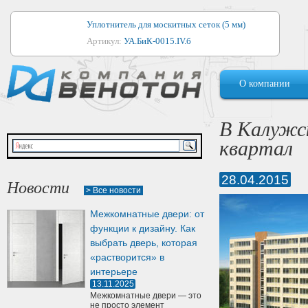
Уплотнитель для москитных сеток (5 мм)
Артикул:
УА.БиК-0015.IV.б
Уплотнитель для алюминиевых окон
О компании
Артикул:
1044
Уплотнитель для деревянных окон
В Калужс
Артикул:
УМ.БиК-0062.IV.б
квартал
Уплотнитель лоджиевый для (4, 5, 6 мм)
Артикул:
УА.БиК-0037.IV.б
28.04.2015
Новости
> Все новости
Уплотнитель для деревянных дверей
Межкомнатные двери: от
Артикул:
УК-10.4
функции к дизайну. Как
выбрать дверь, которая
«растворится» в
интерьере
13.11.2025
Межкомнатные двери — это
не просто элемент