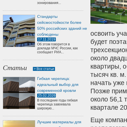
зонирования...
Стандарты
сейсмостойкости более
50% российских зданий не
освоить уча
соблюдены
17.11.2019
будет поэт
Об этом говорится в
докладе МЧС России, как
трехсекцио
сообщает РИА...
около двадц
квартиры, 
Статьи
> Все статьи
тысяч кв. м
Гибкая черепица:
начать уже 
идеальный выбор для
Позже приму
современной кровли
25.02.2026
около 56,1 
В последние годы гибкая
черепица завоевала
квартале 20
широкую...
Еще компани
Лучшие материалы для