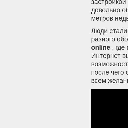
застройкой
довольно о
метров нед
Люди стали
разного об
online
, гд
Интернет вы
возможност
после чего
всем желан