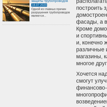
располагат
защиты трубопроводов
16.07.2020
построить 
Одной из главных причин
разрушения трубопроводов
домостроен
является...
фасады, а 
Кроме домо
и спортивн
и, конечно 
различные 
магазины, к
многое друг
Хочется над
смогут улу
финансово-
многопрофи
возведением