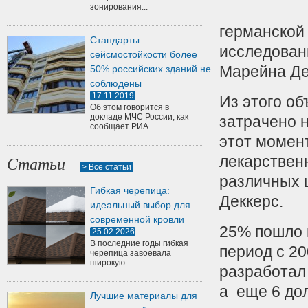
зонирования...
германской
Стандарты
исследован
сейсмостойкости более
Марейна Де
50% российских зданий не
соблюдены
17.11.2019
Из этого о
Об этом говорится в
докладе МЧС России, как
затрачено 
сообщает РИА...
этот момен
лекарствен
Статьи
> Все статьи
различных 
Гибкая черепица:
Деккерс.
идеальный выбор для
современной кровли
25% пошло 
25.02.2026
В последние годы гибкая
период с 20
черепица завоевала
широкую...
разработал
а еще 6 дол
Лучшие материалы для