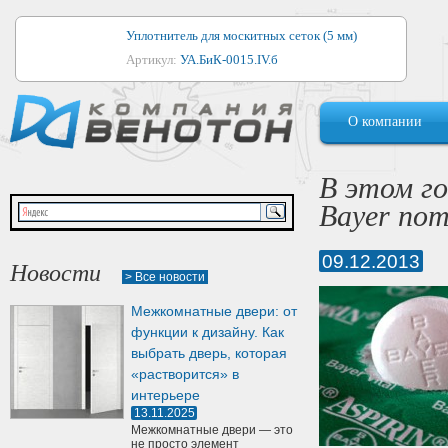
Уплотнитель для москитных сеток (5 мм)
Артикул:
УА.БиК-0015.IV.б
Уплотнитель для алюминиевых окон
О компании
Артикул:
1044
Уплотнитель для деревянных окон
В этом го
Артикул:
УМ.БиК-0062.IV.б
Bayer пот
Уплотнитель лоджиевый для (4, 5, 6 мм)
Артикул:
УА.БиК-0037.IV.б
09.12.2013
Новости
> Все новости
Уплотнитель для деревянных дверей
Межкомнатные двери: от
Артикул:
УК-10.4
функции к дизайну. Как
выбрать дверь, которая
«растворится» в
интерьере
13.11.2025
Межкомнатные двери — это
не просто элемент