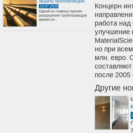
защиты трубопроводов
Концерн ин
16.07.2020
Одной из главных причин
направлении
разрушения трубопроводов
является...
работа над
улучшение 
MaterialSci
но при всем
млн. евро. 
составляют
после 2005 
Другие но