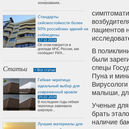
зонирования...
симптомати
Стандарты
возбудител
сейсмостойкости более
пациентов 
50% российских зданий не
соблюдены
исследоват
17.11.2019
Об этом говорится в
докладе МЧС России, как
В поликлини
сообщает РИА...
были зарег
спецы Госуд
Статьи
> Все статьи
Пуна и мин
Гибкая черепица:
Вирусологи 
идеальный выбор для
малыши, дл
современной кровли
25.02.2026
В последние годы гибкая
Ученые для 
черепица завоевала
широкую...
брать этал
наличие бак
Лучшие материалы для