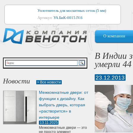
Уплотнитель для москитных сеток (5 мм)
Артикул:
УА.БиК-0015.IV.б
Уплотнитель для алюминиевых окон
О компании
Артикул:
1044
Уплотнитель для деревянных окон
В Индии з
Артикул:
УМ.БиК-0062.IV.б
умерли 44
Уплотнитель лоджиевый для (4, 5, 6 мм)
Артикул:
УА.БиК-0037.IV.б
23.12.2013
Новости
> Все новости
Уплотнитель для деревянных дверей
Межкомнатные двери: от
Артикул:
УК-10.4
функции к дизайну. Как
выбрать дверь, которая
«растворится» в
интерьере
13.11.2025
Межкомнатные двери — это
не просто элемент