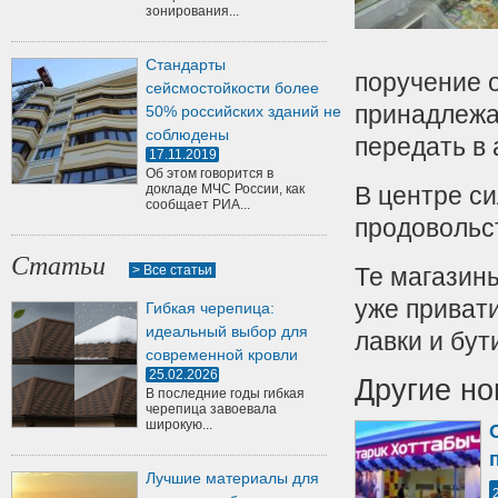
зонирования...
Стандарты
поручение о
сейсмостойкости более
принадлежа
50% российских зданий не
соблюдены
передать в 
17.11.2019
Об этом говорится в
докладе МЧС России, как
В центре с
сообщает РИА...
продовольс
Статьи
> Все статьи
Те магазины
уже приват
Гибкая черепица:
идеальный выбор для
лавки и бут
современной кровли
25.02.2026
Другие но
В последние годы гибкая
черепица завоевала
широкую...
Лучшие материалы для