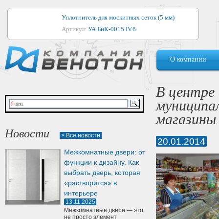
Уплотнитель для москитных сеток (5 мм)
Артикул:
УА.БиК-0015.IV.б
Уплотнитель для алюминиевых окон
О компании
Артикул:
1044
Уплотнитель для деревянных окон
В центре
Артикул:
УМ.БиК-0062.IV.б
муниципа
Уплотнитель лоджиевый для (4, 5, 6 мм)
магазины
Артикул:
УА.БиК-0037.IV.б
Новости
> Все новости
20.01.2014
Уплотнитель для деревянных дверей
Межкомнатные двери: от
Артикул:
УК-10.4
функции к дизайну. Как
выбрать дверь, которая
«растворится» в
интерьере
13.11.2025
Межкомнатные двери — это
не просто элемент